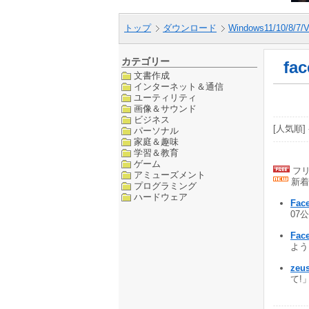
トップ
ダウンロード
Windows11/10/8/7/V
カテゴリー
fa
文書作成
インターネット＆通信
ユーティリティ
画像＆サウンド
ビジネス
[人気順] 
パーソナル
家庭＆趣味
学習＆教育
ゲーム
フリ
アミューズメント
新着
プログラミング
ハードウェア
Face
07公
Fac
よう
zeu
て!」