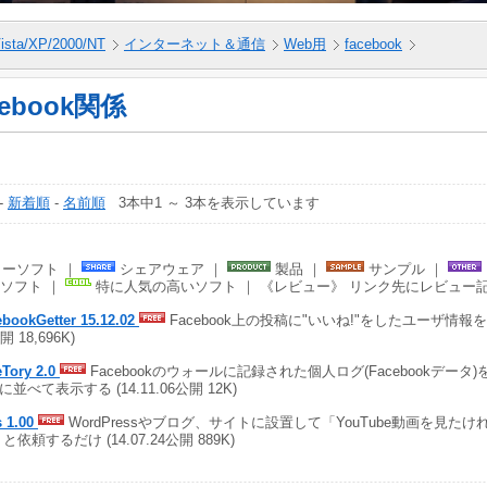
ista/XP/2000/NT
インターネット＆通信
Web用
facebook
cebook関係
-
新着順
-
名前順
3本中1 ～ 3本を表示しています
ーソフト ｜
シェアウェア ｜
製品 ｜
サンプル ｜
ソフト ｜
特に人気の高いソフト ｜ 《レビュー》 リンク先にレビュー
bookGetter 15.12.02
Facebook上の投稿に"いいね!"をしたユーザ情報を収集
開 18,696K)
eTory 2.0
Facebookのウォールに記録された個人ログ(Facebookデー
に並べて表示する (14.11.06公開 12K)
s 1.00
WordPressやブログ、サイトに設置して「YouTube動画を見た
と依頼するだけ (14.07.24公開 889K)