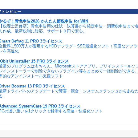
フトレビュー
やるぞ！青色申告2026 かんたん節税申告 for WIN
【税理士監修済】青色申告用の仕訳・決算書から確定申告・消費税申告まで
ん作成。最新税制に対応。サポート０円で安心。
Smart Defrag 11 PRO 3ライセンス
全世界1,500万人が愛用するHDDデフラグ・SSD最適化ソフト！高度なデフ
ンを高速化
IObit Uninstaller 15 PRO 3ライセンス
通常のプログラムはもちろん、Microsoftストアアプリ、プリインストール
ンインストーラーで削除できないプラグイン等をまとめて一括削除ができる
率的なアンインストール支援ソフト
Driver Booster 13 PRO 3ライセンス
最新ドライバへのアップデートで障害・競合・システムクラッシュからあな
る
Advanced SystemCare 19 PRO 3ライセンス
PCの遅い重いを1クリックで解消する高速・快適化ソフト