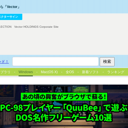
「Vector」
ベクターサイン
LECTION
Vector HOLDINGS Corporate Site
ンド！
イブラリ
Windows
Mac(OS X)
全OS
新着ソフト
ランキング