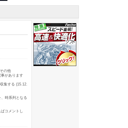
その他
記事があります
する (15.12.
タ)を、時系列となる
ければコメントし