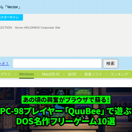
「Vector」
ベクターサイン
LECTION
Vector HOLDINGS Corporate Site
ンド！
イブラリ
Windows
Mac(OS X)
全OS
新着ソフト
ランキング