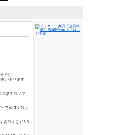
その他
記事があります
ロ図形生成ソフ
ュアルCPU対応
示する (23.0