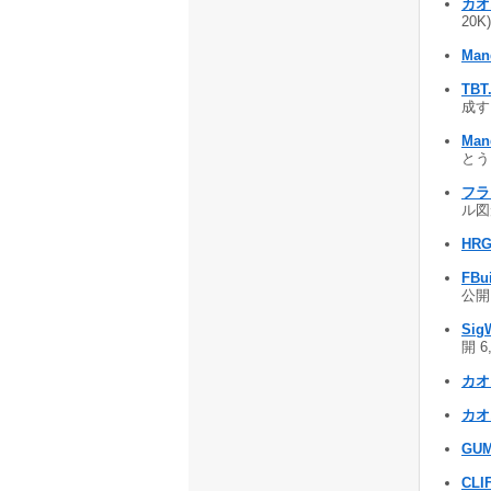
カオス
20K)
Mand
TBT
成す
Man
とう 
フラ
ル図
HRG
FBui
公開 
Sig
開 6
カオ
カオス
GUM
CLI