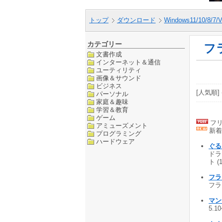
トップ
ダウンロード
Windows11/10/8/7/V
カテゴリー
フ
文書作成
インターネット＆通信
ユーティリティ
画像＆サウンド
ビジネス
[人気順] 
パーソナル
家庭＆趣味
学習＆教育
ゲーム
フリ
アミューズメント
新着
プログラミング
ハードウェア
ぐる
ドラ
ト (
フラ
フラ
マン
5.1