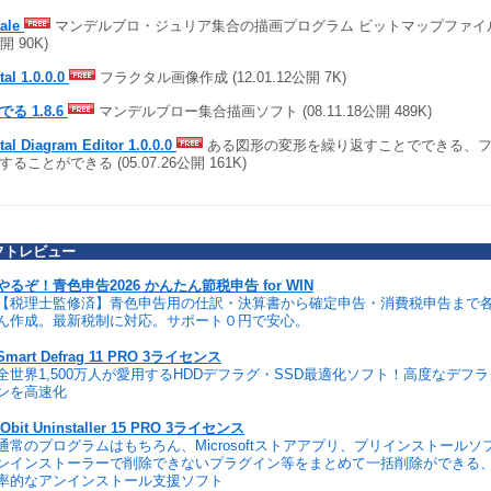
tale
マンデルブロ・ジュリア集合の描画プログラム ビットマップファイルを作
開 90K)
tal 1.0.0.0
フラクタル画像作成 (12.01.12公開 7K)
る 1.8.6
マンデルブロー集合描画ソフト (08.11.18公開 489K)
tal Diagram Editor 1.0.0.0
ある図形の変形を繰り返すことでできる、フ
ることができる (05.07.26公開 161K)
フトレビュー
やるぞ！青色申告2026 かんたん節税申告 for WIN
【税理士監修済】青色申告用の仕訳・決算書から確定申告・消費税申告まで
ん作成。最新税制に対応。サポート０円で安心。
Smart Defrag 11 PRO 3ライセンス
全世界1,500万人が愛用するHDDデフラグ・SSD最適化ソフト！高度なデフ
ンを高速化
IObit Uninstaller 15 PRO 3ライセンス
通常のプログラムはもちろん、Microsoftストアアプリ、プリインストール
ンインストーラーで削除できないプラグイン等をまとめて一括削除ができる
率的なアンインストール支援ソフト