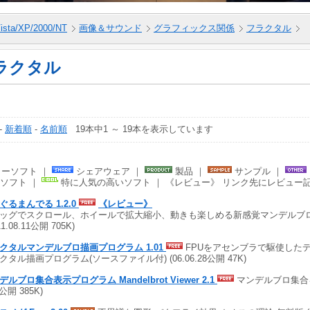
ista/XP/2000/NT
画像＆サウンド
グラフィックス関係
フラクタル
ラクタル
-
新着順
-
名前順
19本中1 ～ 19本を表示しています
ーソフト ｜
シェアウェア ｜
製品 ｜
サンプル ｜
ソフト ｜
特に人気の高いソフト ｜ 《レビュー》 リンク先にレビュー
ぐるまんでる 1.2.0
《レビュー》
ッグでスクロール、ホイールで拡大縮小、動きも楽しめる新感覚マンデルブ
11.08.11公開 705K)
クタルマンデルブロ描画プログラム 1.01
FPUをアセンブラで駆使したデ
クタル描画プログラム(ソースファイル付) (06.06.28公開 47K)
デルブロ集合表示プログラム Mandelbrot Viewer 2.1
マンデルブロ集合を表
0公開 385K)