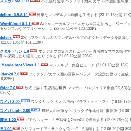
メガ Free 2.00
不思議な図形 バタフライ効果 カオスの理論 無料版 (16.0
elbrot 0.9.8.14
簡単なマンデルブロ画像を生成する (23.12.13公開 72K
.WordCloud 0.1.1
Webやローカルファイルから単語を抽出し、ワード
るシンプルなアプリケーション (22.05.11公開 120,133K)
delvox
3次元フラクタル図のマンデルバルブのボクセルデータを計算し
(21.08.18公開 161,118K)
クタル・ワン 1.8
マンデルブロ集合のビューワー 直感的なマウス操作
形を探索したり鑑賞したりできる (21.05.19公開 203K)
 Mandelbrot Viwer 1.1
マンデルブロ集合ビューア (21.01.13公開 15K)
lder-24 7.8
フラクタル/カオス類の画像をパラメータ設定に従って生成・着色 
6,825K)
Wider 7.0
数式で描く不思議な世界 マンデルブロ/ジュリア集合(2D,3D)など (
,026K)
スメガ 2.00
ワンクリック カオス描画 グラフィックソフト! (16.08.17公開 
メガ Light 2.00
無限大の画像を クリックで作成可能! 廉価版 (16.08.17
IRA 1.20
グモウスキー・ミラ写像をOpenGLで描画する (12.06.26公開 1,
FF 1.00
クリフォードアトラクタをOpenGLで描画する (12.06.20公開 894