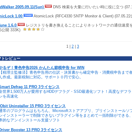
tWalker 2005.09.11(Sun)
DNS 検索を大量に行いたい時に役に立つ (07.12.
micLock 1.00
AtomicLock (RFC4330 SNTP Monitor & Client) (07.05.2
une 1.6.0
レジストリを書き換えることによりネットワークの通信速度を向上
05公開 333K)
1 |
2
|
3
フトレビュー
やるぞ！青色申告2026 かんたん節税申告 for WIN
【税理士監修済】青色申告用の仕訳・決算書から確定申告・消費税申告まで
ん作成。最新税制に対応。サポート０円で安心。
Smart Defrag 11 PRO 3ライセンス
全世界1,500万人が愛用するHDDデフラグ・SSD最適化ソフト！高度なデフ
ンを高速化
IObit Uninstaller 15 PRO 3ライセンス
通常のプログラムはもちろん、Microsoftストアアプリ、プリインストール
ンインストーラーで削除できないプラグイン等をまとめて一括削除ができる
率的なアンインストール支援ソフト
Driver Booster 13 PRO 3ライセンス