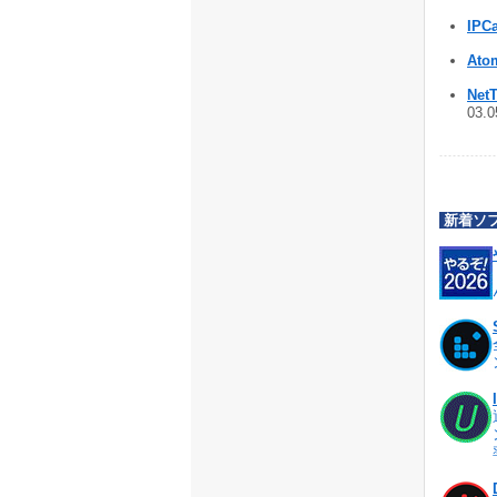
IPCa
Ato
NetT
03.
新着ソ