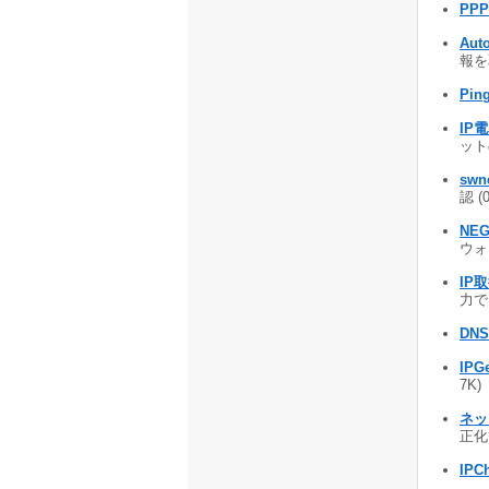
PPP
Aut
報を取
Pin
IP電
ットの
swne
認 (
NEG
ウォー
IP取
力でき
DN
IPG
7K)
ネッ
正化等
IPC