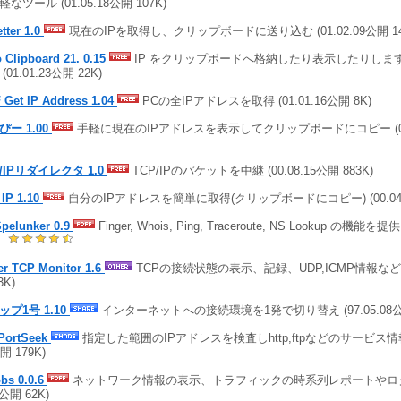
なツール (01.05.18公開 107K)
tter 1.0
現在のIPを取得し、クリップボードに送り込む (01.02.09公開 14
o Clipboard 21. 0.15
IP をクリップボードへ格納したり表示したりします/ 非
(01.01.23公開 22K)
 Get IP Address 1.04
PCの全IPアドレスを取得 (01.01.16公開 8K)
ぴー 1.00
手軽に現在のIPアドレスを表示してクリップボードにコピー (00.1
P/IPリダイレクタ 1.0
TCP/IPのパケットを中継 (00.08.15公開 883K)
 IP 1.10
自分のIPアドレスを簡単に取得(クリップボードにコピー) (00.04.2
Spelunker 0.9
Finger, Whois, Ping, Traceroute, NS Lookup の機能を提供
)
er TCP Monitor 1.6
TCPの接続状態の表示、記録、UDP,ICMP情報など表示 
3K)
ップ1号 1.10
インターネットへの接続環境を1発で切り替え (97.05.08公開
PortSeek
指定した範囲のIPアドレスを検査しhttp,ftpなどのサービス情報を
開 179K)
bs 0.0.6
ネットワーク情報の表示、トラフィックの時系列レポートやログ機能
5公開 62K)