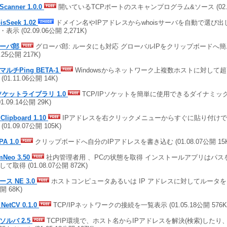
Scanner 1.0.0
開いているTCPポートのスキャンプログラム&ソース (02.10.
isSeek 1.02
ドメイン名やIPアドレスからwhoisサーバを自動で選び
表示 (02.09.06公開 2,271K)
ローバ郎
グローバ郎: ルータにも対応 グローバルIPをクリップボードへ簡単
1.25公開 217K)
マルチPing BETA-1
Windowsからネットワーク上複数ホストに対して超高
(01.11.06公開 14K)
ソケットライブラリ 1.0
TCP/IPソケットを簡単に使用できるダイナミッ
01.09.14公開 29K)
 Clipboard 1.10
IPアドレスを右クリックメニューからすぐに貼り付け
(01.09.07公開 105K)
IPA 1.0
クリップボードへ自分のIPアドレスを書き込む (01.08.07公開 15K
imNeo 3.50
社内管理者用 、PCの状態を取得 インストールアプリはパスを
て取得 (01.08.07公開 872K)
ース NE 3.0
ホストコンピュータあるいは IP アドレスに対してルータをトレー
開 68K)
 NetCV 0.1.0
TCP/IPネットワークの接続を一覧表示 (01.05.18公開 576K
リソルバ 2.5
TCPIP環境で、ホスト名からIPアドレスを解決(検索)した