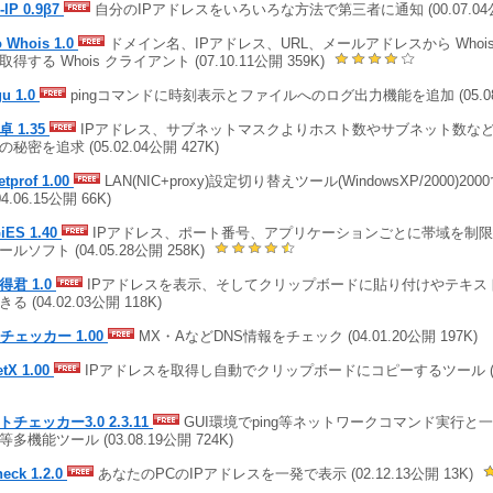
-IP 0.9β7
自分のIPアドレスをいろいろな方法で第三者に通知 (00.07.04公
o Whois 1.0
ドメイン名、IPアドレス、URL、メールアドレスから Whois
得する Whois クライアント (07.10.11公開 359K)
gu 1.0
pingコマンドに時刻表示とファイルへのログ出力機能を追加 (05.08.0
卓 1.35
IPアドレス、サブネットマスクよりホスト数やサブネット数など
秘密を追求 (05.02.04公開 427K)
tprof 1.00
LAN(NIC+proxy)設定切り替えツール(WindowsXP/2000)2
04.06.15公開 66K)
iES 1.40
IPアドレス、ポート番号、アプリケーションごとに帯域を制
ルソフト (04.05.28公開 258K)
得君 1.0
IPアドレスを表示、そしてクリップボードに貼り付けやテキス
る (04.02.03公開 118K)
Sチェッカー 1.00
MX・AなどDNS情報をチェック (04.01.20公開 197K)
etX 1.00
IPアドレスを取得し自動でクリップボードにコピーするツール (03.0
トチェッカー3.0 2.3.11
GUI環境でping等ネットワークコマンド実行と
多機能ツール (03.08.19公開 724K)
heck 1.2.0
あなたのPCのIPアドレスを一発で表示 (02.12.13公開 13K)