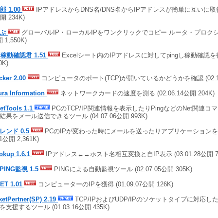
郎 1.00
IPアドレスからDNS名/DNS名からIPアドレスが簡単に互いに取得でき
開 234K)
ぃぷ
グローバルIP・ローカルIPをワンクリックでコピー ルータ・プロクシも対応
 1,550K)
g稼動確認君 1.51
Excelシート内のIPアドレスに対してpingし稼動確認を行う 
0K)
cker 2.00
コンピュータのポート(TCP)が開いているかどうかを確認 (02.12.
ura Information
ネットワークカードの速度を測る (02.06.14公開 204K
etTools 1.1
PCのTCP/IP関連情報を表示したりPingなどのNet関連
結果をメール送信できるツール (04.07.06公開 993K)
フレンド 0.5
PCのIPが変わった時にメールを送ったりアプリケーションを立ち
11公開 2,361K)
okup 1.6.1
IPアドレス←→ホスト名相互変換と自IP表示 (03.01.28公開 
PING監視 1.5
PINGによる自動監視ツール (02.07.05公開 305K)
GET 1.01
コンピューターのIPを獲得 (01.09.07公開 126K)
etPertner(SP) 2.19
TCP/IPおよびUDP/IPのソケットタイプに対応
支援するツール (01.03.16公開 435K)