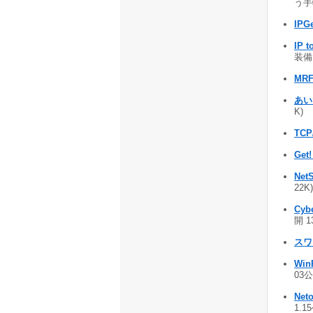
う手軽
IPGe
IP t
装備 
MRF
あい
K)
TC
Get!
Net
22K
Cyb
開 1
スワ
Win
03公
Neto
1.1