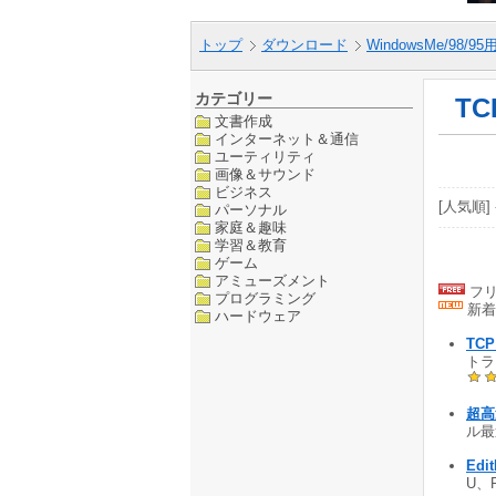
トップ
ダウンロード
WindowsMe/98/9
カテゴリー
TC
文書作成
インターネット＆通信
ユーティリティ
画像＆サウンド
ビジネス
[人気順] 
パーソナル
家庭＆趣味
学習＆教育
ゲーム
アミューズメント
フリ
プログラミング
新着
ハードウェア
TCP
トラ
超高
ル最速
Edi
U、