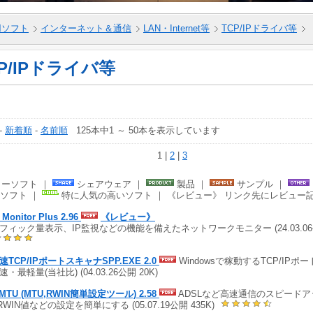
5用ソフト
インターネット＆通信
LAN・Internet等
TCP/IPドライバ等
P/IPドライバ等
-
新着順
-
名前順
125本中1 ～ 50本を表示しています
1 |
2
|
3
ーソフト ｜
シェアウェア ｜
製品 ｜
サンプル ｜
ソフト ｜
特に人気の高いソフト ｜ 《レビュー》 リンク先にレビュー
 Monitor Plus 2.96
《レビュー》
フィック量表示、IP監視などの機能を備えたネットワークモニター (24.03.06公
速TCP/IPポートスキャナSPP.EXE 2.0
Windowsで稼動するTCP/IP
・最軽量(当社比) (04.03.26公開 20K)
tMTU (MTU,RWIN簡単設定ツール) 2.58
ADSLなど高速通信のスピードア
RWIN値などの設定を簡単にする (05.07.19公開 435K)