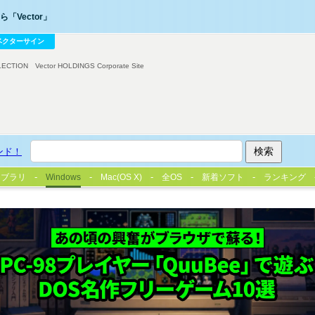
「Vector」
ベクターサイン
LECTION
Vector HOLDINGS Corporate Site
ンド！
イブラリ
Windows
Mac(OS X)
全OS
新着ソフト
ランキング