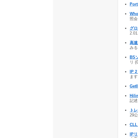
Port
Who
照会・
グ
2.0
高速
みる 
BS
リ (
IP 2
ます 
Get
Hil
記述し
トレ
29公
CLL
IP