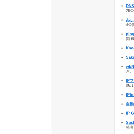
DNS
29公
み
4公開
pin
開 6
Kno
Sak
wbN
き、
IP
06.
IPlo
自動
IP 
Sock
発者を