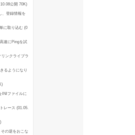
08公開 70K)
出し、登録情報を
に取り込む (0
速にPingを試
クリンクライブラ
できるようになり
)
INIファイルに
ス (01.05.
)
り、その逆をおこな