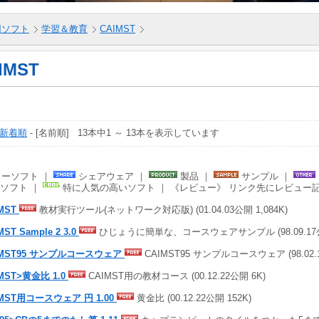
5用ソフト
学習＆教育
CAIMST
IMST
新着順
- [名前順] 13本中1 ～ 13本を表示しています
ーソフト ｜
シェアウェア ｜
製品 ｜
サンプル ｜
ソフト ｜
特に人気の高いソフト ｜ 《レビュー》 リンク先にレビュー
MST
教材実行ツール(ネットワーク対応版) (01.04.03公開 1,084K)
MST Sample 2 3.0
ひじょうに簡単な、コースウェアサンプル (98.09.17公開
IMST95 サンプルコースウェア
CAIMST95 サンプルコースウェア (98.02.1
MST>黄金比 1.0
CAIMST用の教材コース (00.12.22公開 6K)
IMST用コースウェア 円 1.00
黄金比 (00.12.22公開 152K)