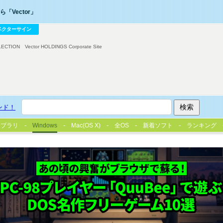
「Vector」
ベクターサイン
LECTION
Vector HOLDINGS Corporate Site
ンド！
イブラリ
Windows
Mac(OS X)
全OS
新着ソフト
ランキング