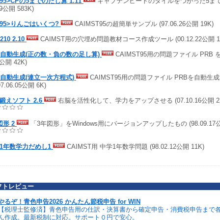
T95>CPの5までのたし算 1.11
キャプテンピートのタイルをつかった5までの
29公開 583K)
T95>りんごはいくつ?
CAIMST95の超簡単サンプル (97.06.26公開 19K)
210 2.10
CAIMST用の穴埋め問題教材コース作成ツール (00.12.22公開 12
B自動生成(正の数・負の数の足し算)
CAIMST95用の問題ファイル PRB を
1公開 42K)
B自動生成(連立一次方程式)
CAIMST95用の問題ファイル PRBを自動生
97.06.05公開 6K)
鍛えソフト 2.6
右脳を活性化して、学力をアップさせる (07.10.16公開 2
図形 2
「3年図形」をWindows用にバージョンアップしたもの (98.09.17公
1年数学力だめし1
CAIMST用 中学1年数学問題 (98.02.12公開 11K)
フトレビュー
やるぞ！青色申告2026 かんたん節税申告 for WIN
【税理士監修済】青色申告用の仕訳・決算書から確定申告・消費税申告まで
ん作成。最新税制に対応。サポート０円で安心。