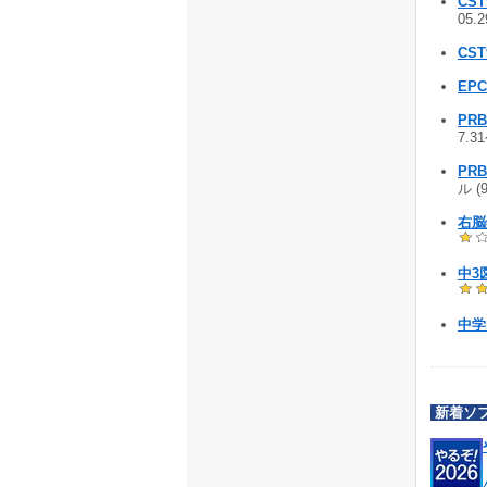
CS
05.
CS
EPC
PR
7.3
PR
ル (
右脳
中3
中学
新着ソ