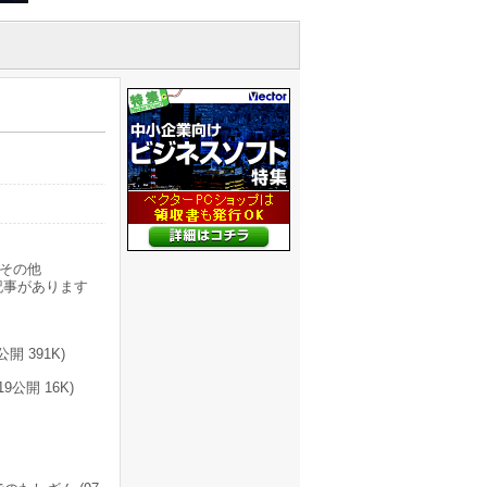
その他
記事があります
 391K)
9公開 16K)