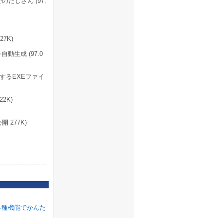
たしざん (97.
7K)
自動生成 (97.0
成するEXEファイ
22K)
開 277K)
各種機能でかんた