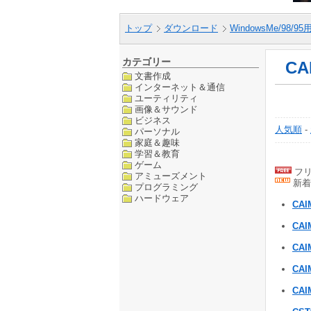
トップ
ダウンロード
WindowsMe/98/9
カテゴリー
CA
文書作成
インターネット＆通信
ユーティリティ
画像＆サウンド
ビジネス
人気順
-
パーソナル
家庭＆趣味
学習＆教育
ゲーム
フリ
アミューズメント
新着
プログラミング
ハードウェア
CAI
CAI
CA
CAI
CA