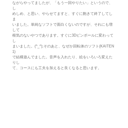
ながらやってましたが、「もう一回やりたい」というので、
し
めしめ、と思い、やらせてますと、すぐに飽きて終了してし
ま
いました。単純なソフトで面白くないのですが、それにも増
して
根気のないやつであります。すぐに3Dピンボールに変わって
し
まいました。(^_^);そのあと、なぜか回転体のソフト(KAITEN
1)
で結構遊んでました。音声を入れたり、絵をいろいろ変えた
りし
て、コースにも工夫を加えると良くなると思います。