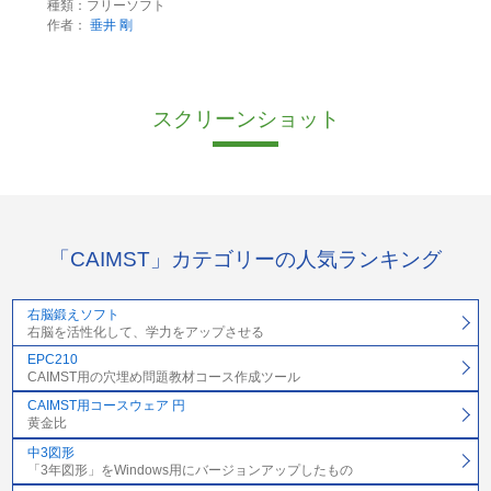
種類：フリーソフト
作者：
垂井 剛
スクリーンショット
「CAIMST」カテゴリーの人気ランキング
右脳鍛えソフト
右脳を活性化して、学力をアップさせる
EPC210
CAIMST用の穴埋め問題教材コース作成ツール
CAIMST用コースウェア 円
黄金比
中3図形
「3年図形」をWindows用にバージョンアップしたもの