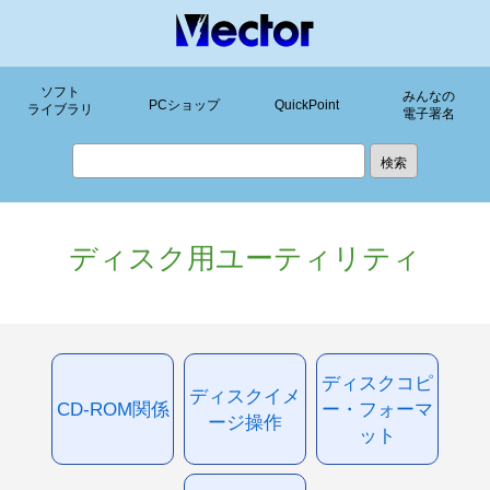
ソフト
みんなの
PCショップ
QuickPoint
ライブラリ
電子署名
ディスク用ユーティリティ
ディスクコピ
ディスクイメ
CD-ROM関係
ー・フォーマ
ージ操作
ット