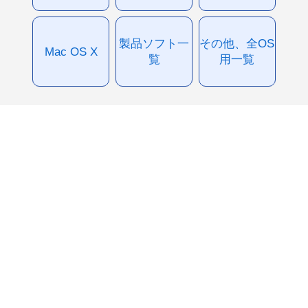
製品ソフト一
その他、全OS
Mac OS X
覧
用一覧