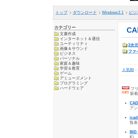
トップ
ダウンロード
Windows3.1
ビジ
カテゴリー
C
文書作成
インターネット＆通信
ユーティリティ
2次元
画像＆サウンド
ファ
ビジネス
パーソナル
家庭＆趣味
学習＆教育
人気順
-
ゲーム
アミューズメント
プログラミング
ハードウェア
フリ
新着
CA
アン
ic
覧表
BID 
K)