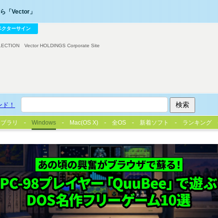
「Vector」
ベクターサイン
LECTION
Vector HOLDINGS Corporate Site
ンド！
イブラリ
Windows
Mac(OS X)
全OS
新着ソフト
ランキング