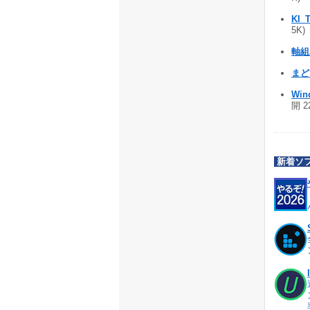
KI_
5K)
軸組
まどり
Win
開 2
新着ソ