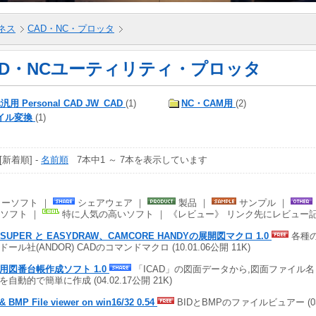
ネス
CAD・NC・プロッタ
AD・NCユーティリティ・プロッタ
汎用 Personal CAD JW_CAD
(1)
NC・CAM用
(2)
イル変換
(1)
 [新着順] -
名前順
7本中1 ～ 7本を表示しています
ーソフト ｜
シェアウェア ｜
製品 ｜
サンプル ｜
ソフト ｜
特に人気の高いソフト ｜ 《レビュー》 リンク先にレビュー
DSUPER と EASYDRAW、CAMCORE HANDYの展開図マクロ 1.0
各種
ドール社(ANDOR) CADのコマンドマクロ (10.01.06公開 11K)
ad用図番台帳作成ソフト 1.0
「ICAD」の図面データから,図面ファイル
を自動的で簡単に作成 (04.02.17公開 21K)
& BMP File viewer on win16/32 0.54
BIDとBMPのファイルビュアー (03.