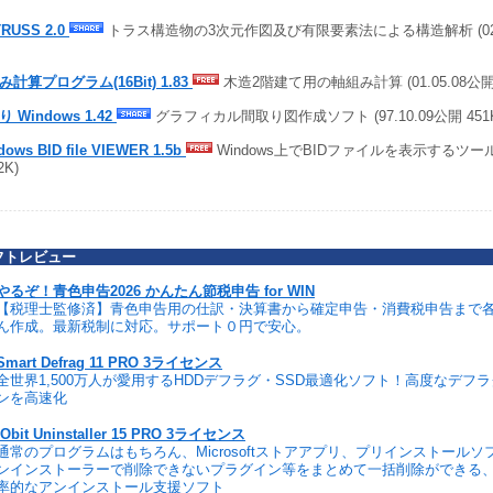
TRUSS 2.0
トラス構造物の3次元作図及び有限要素法による構造解析 (02.06
み計算プログラム(16Bit) 1.83
木造2階建て用の軸組み計算 (01.05.08公開 
 Windows 1.42
グラフィカル間取り図作成ソフト (97.10.09公開 451
dows BID file VIEWER 1.5b
Windows上でBIDファイルを表示するツール (
2K)
フトレビュー
やるぞ！青色申告2026 かんたん節税申告 for WIN
【税理士監修済】青色申告用の仕訳・決算書から確定申告・消費税申告まで
ん作成。最新税制に対応。サポート０円で安心。
Smart Defrag 11 PRO 3ライセンス
全世界1,500万人が愛用するHDDデフラグ・SSD最適化ソフト！高度なデフ
ンを高速化
IObit Uninstaller 15 PRO 3ライセンス
通常のプログラムはもちろん、Microsoftストアアプリ、プリインストール
ンインストーラーで削除できないプラグイン等をまとめて一括削除ができる
率的なアンインストール支援ソフト