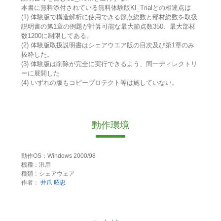
本書に無料添付されている無料体験版KI_Trialとの相違点は
(1) 体験版で構造解析に使用できる節点総数と部材総数を取扱
説明書の第1章の例題が計算可能な最大節点数350、最大部材
数1200に制限してある。
(2) 体験版取扱説明書はシェアウエア版の目次及び第1章のみ
抜粋した。
(3) 体験版は削除が完全に実行できるよう、同一ディレクトリ
ーに展開した
(4) いずれの版もコピープロテクト等は施していない。
動作環境
動作OS：Windows 2000/98
機種：汎用
種類：シェアウェア
作者：
井爪 昭忠