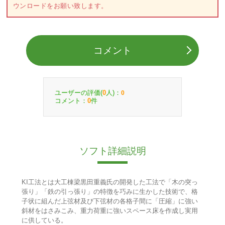
ウンロードをお願い致します。
コメント
ユーザーの評価(
人)：
0
0
コメント：
件
0
ソフト詳細説明
KI工法とは大工棟梁黒田重義氏の開発した工法で「木の突っ
張り」「鉄の引っ張り」の特徴を巧みに生かした技術で、格
子状に組んだ上弦材及び下弦材の各格子間に「圧縮」に強い
斜材をはさみこみ、重力荷重に強いスペース床を作成し実用
に供している。