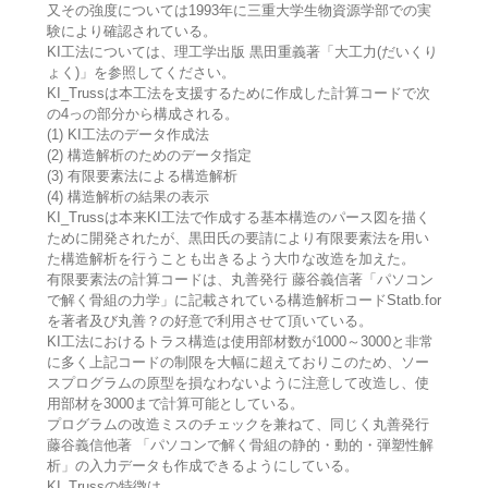
又その強度については1993年に三重大学生物資源学部での実
験により確認されている。
KI工法については、理工学出版 黒田重義著「大工力(だいくり
ょく)」を参照してください。
KI_Trussは本工法を支援するために作成した計算コードで次
の4っの部分から構成される。
(1) KI工法のデータ作成法
(2) 構造解析のためのデータ指定
(3) 有限要素法による構造解析
(4) 構造解析の結果の表示
KI_Trussは本来KI工法で作成する基本構造のパース図を描く
ために開発されたが、黒田氏の要請により有限要素法を用い
た構造解析を行うことも出きるよう大巾な改造を加えた。
有限要素法の計算コードは、丸善発行 藤谷義信著「パソコン
で解く骨組の力学」に記載されている構造解析コードStatb.for
を著者及び丸善？の好意で利用させて頂いている。
KI工法におけるトラス構造は使用部材数が1000～3000と非常
に多く上記コードの制限を大幅に超えておりこのため、ソー
スプログラムの原型を損なわないように注意して改造し、使
用部材を3000まで計算可能としている。
プログラムの改造ミスのチェックを兼ねて、同じく丸善発行
藤谷義信他著 「パソコンで解く骨組の静的・動的・弾塑性解
析」の入力データも作成できるようにしている。
KI_Trussの特徴は