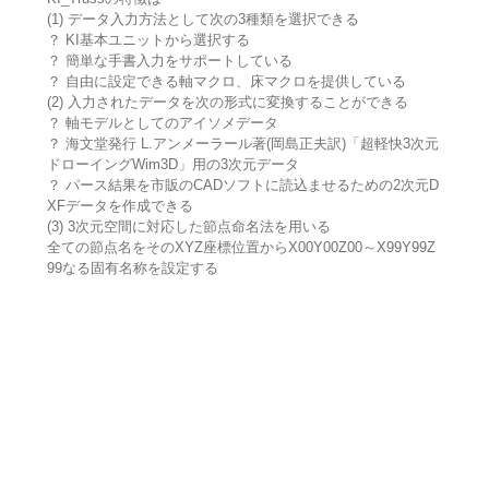
(1) データ入力方法として次の3種類を選択できる
？ KI基本ユニットから選択する
？ 簡単な手書入力をサポートしている
？ 自由に設定できる軸マクロ、床マクロを提供している
(2) 入力されたデータを次の形式に変換することができる
？ 軸モデルとしてのアイソメデータ
？ 海文堂発行 L.アンメーラール著(岡島正夫訳)「超軽快3次元
ドローイングWim3D」用の3次元データ
？ パース結果を市販のCADソフトに読込ませるための2次元D
XFデータを作成できる
(3) 3次元空間に対応した節点命名法を用いる
全ての節点名をそのXYZ座標位置からX00Y00Z00～X99Y99Z
99なる固有名称を設定する