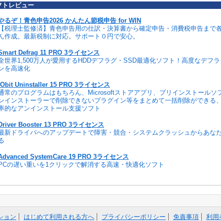
フトレビュー
やるぞ！青色申告2026 かんたん節税申告 for WIN
【税理士監修済】青色申告用の仕訳・決算書から確定申告・消費税申告まで
ん作成。最新税制に対応。サポート０円で安心。
Smart Defrag 11 PRO 3ライセンス
全世界1,500万人が愛用するHDDデフラグ・SSD最適化ソフト！高度なデフ
ンを高速化
IObit Uninstaller 15 PRO 3ライセンス
通常のプログラムはもちろん、Microsoftストアアプリ、プリインストール
ンインストーラーで削除できないプラグイン等をまとめて一括削除ができる
率的なアンインストール支援ソフト
Driver Booster 13 PRO 3ライセンス
最新ドライバへのアップデートで障害・競合・システムクラッシュからあな
る
Advanced SystemCare 19 PRO 3ライセンス
PCの遅い重いを1クリックで解消する高速・快適化ソフト
ション
はじめて利用される方へ
プライバシーポリシー
免責事項
利用