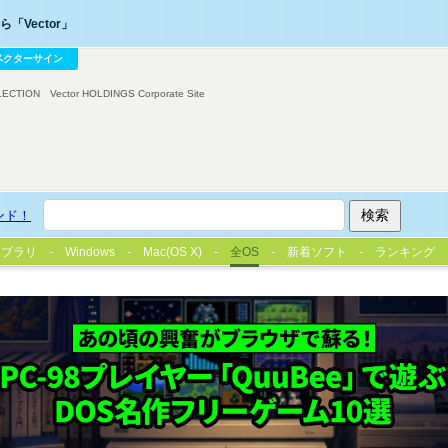
「Vector」
ベクターサイン
LECTION
Vector HOLDINGS Corporate Site
ンド！
イブラリ
Windows
Mac(OS X)
全OS
新着ソフト
ランキング