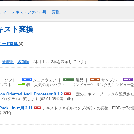
ティ
テキストファイル用
変換
キスト変換
コード変換
(4)
-
新着順
-
名前順
2本中1 ～ 2本を表示しています
ーソフト ｜
シェアウェア ｜
製品 ｜
サンプル ｜
ソフト ｜
特に人気の高いソフト ｜ 《レビュー》 リンク先にレビュー
on Oriented Ascii Processor 0.1.2
一定のテキストブロックを認識させ
プログラムに渡します (02.01.08公開 16K)
tPack Linux用 2.11
テキストファイルのタブや行末の調整、EOFの^Zの除去な
 20K)