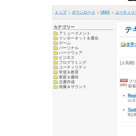
トップ
ダウンロード
UNIX
ユーティリ
カテゴリー
テ
アミューズメント
インターネット＆通信
ゲーム
文字
パーソナル
ハードウェア
ビジネス
プログラミング
[人気順] 
ユーティリティ
学習＆教育
家庭＆趣味
フリ
文書作成
新着
画像＆サウンド
Regi
ルタ
Tex
9公開