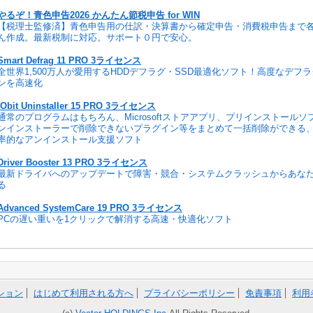
やるぞ！青色申告2026 かんたん節税申告 for WIN
【税理士監修済】青色申告用の仕訳・決算書から確定申告・消費税申告まで
ん作成。最新税制に対応。サポート０円で安心。
Smart Defrag 11 PRO 3ライセンス
全世界1,500万人が愛用するHDDデフラグ・SSD最適化ソフト！高度なデフ
ンを高速化
IObit Uninstaller 15 PRO 3ライセンス
通常のプログラムはもちろん、Microsoftストアアプリ、プリインストール
ンインストーラーで削除できないプラグイン等をまとめて一括削除ができる
率的なアンインストール支援ソフト
Driver Booster 13 PRO 3ライセンス
最新ドライバへのアップデートで障害・競合・システムクラッシュからあな
る
Advanced SystemCare 19 PRO 3ライセンス
PCの遅い重いを1クリックで解消する高速・快適化ソフト
ション
はじめて利用される方へ
プライバシーポリシー
免責事項
利用