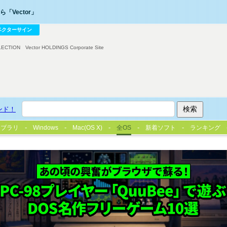
「Vector」
ベクターサイン
LECTION
Vector HOLDINGS Corporate Site
ンド！
イブラリ
Windows
Mac(OS X)
全OS
新着ソフト
ランキング