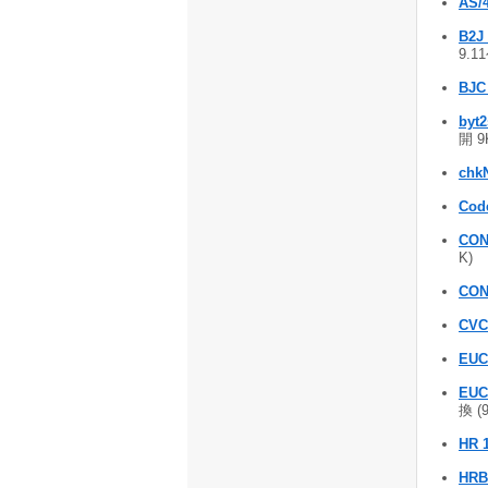
AS/4
B2J
9.1
BJC
byt2
開 9
chk
Cod
CON
K)
CON
CVC
EU
EUC/
換 (
HR 
HRB