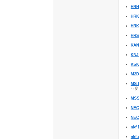
HRH
HRK
HRK
HRS
KAN
KNJ
KSK
M2D
MS-
互変換
MSS
NEC
NEC
nkf
nkf