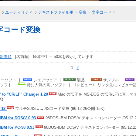
ユーティリティ
テキストファイル用
変換
文字コード
字コード変換
新着順
- [名前順] 55本中1 ～ 50本を表示しています
1 |
2
ーソフト ｜
シェアウェア ｜
製品 ｜
サンプル ｜
ソフト ｜
特に人気の高いソフト ｜ 《レビュー》 リンク先にレビュー
 to "CR/LF" Changer 1.20
Mac の“CR”を MS-DOS の“CR/LF”に直して表示
K)
S 12
マルチSJIS←→JISコード変換 (96.12.26公開 15K)
oIBM for DOS/V 0.93
98DOS-IBM DOS/V テキストコンバーター (95.12.2
IBM for PC-98 0.93
98DOS-IBM DOS/V テキストコンバーター (95.12.2