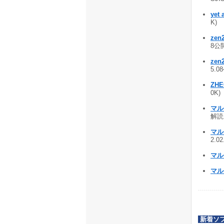
yet 
K)
zen
8公開
zen
5.0
ZHE
0K)
マル
解読 
マル
2.0
マル
マル
新着ソ