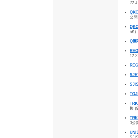
22-J
QKC
公開 
QKC
5K
Q漢字
RE
12.
REG
SJE
SJI
TOJ
TRK
換 (
TRK
0公開
UNI
SJI