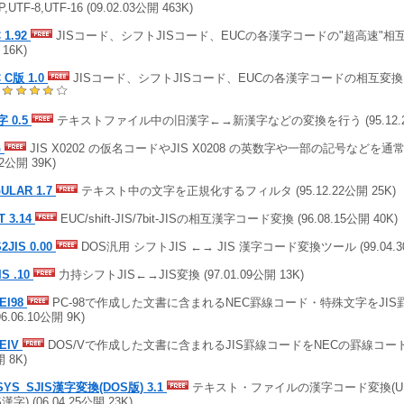
P,UTF-8,UTF-16 (09.02.03公開 463K)
 1.92
JISコード、シフトJISコード、EUCの各漢字コードの"超高速"相互変換 
16K)
 C版 1.0
JISコード、シフトJISコード、EUCの各漢字コードの相互変換 (95
)
 0.5
テキストファイル中の旧漢字←→新漢字などの変換を行う (95.12.22
G
JIS X0202 の仮名コードやJIS X0208 の英数字や一部の記号などを通常
22公開 39K)
ULAR 1.7
テキスト中の文字を正規化するフィルタ (95.12.22公開 25K)
T 3.14
EUC/shift-JIS/7bit-JISの相互漢字コード変換 (96.08.15公開 40K)
S2JIS 0.00
DOS汎用 シフトJIS ←→ JIS 漢字コード変換ツール (99.04.3
IS .10
力持シフトJIS←→JIS変換 (97.01.09公開 13K)
EI98
PC-98で作成した文書に含まれるNEC罫線コード・特殊文字をJI
96.06.10公開 9K)
EIV
DOS/Vで作成した文書に含まれるJIS罫線コードをNECの罫線コードに変
 8K)
SYS_SJIS漢字変換(DOS版) 3.1
テキスト・ファイルの漢字コード変換(UN
S漢字) (06.04.25公開 23K)