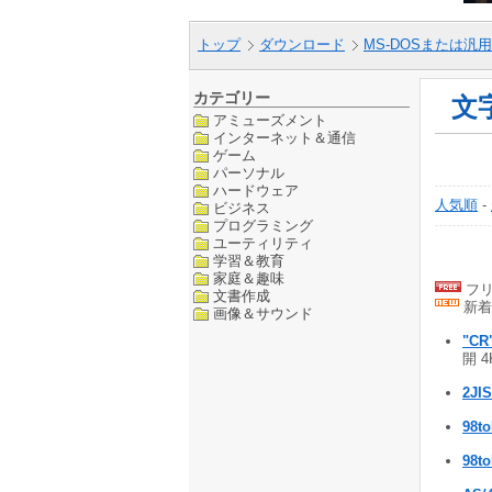
トップ
ダウンロード
MS-DOSまたは汎用
カテゴリー
文
アミューズメント
インターネット＆通信
ゲーム
パーソナル
ハードウェア
人気順
-
ビジネス
プログラミング
ユーティリティ
学習＆教育
家庭＆趣味
フリ
文書作成
新着
画像＆サウンド
"CR"
開 4
2JI
98t
98to