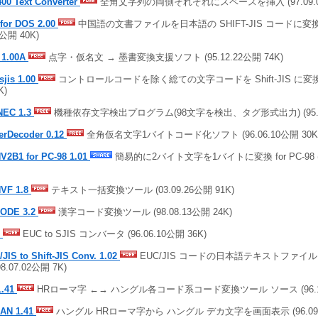
00 Text Converter
全角文字列の両側それぞれにスペースを挿入 (97.09.04
 for DOS 2.00
中国語の文書ファイルを日本語の SHIFT-JIS コードに変換し
1公開 40K)
 1.00A
点字・仮名文 → 墨書変換支援ソフト (95.12.22公開 74K)
sjis 1.00
コントロールコードを除く総ての文字コードを Shift-JIS に変換 (9
K)
NEC 1.3
機種依存文字検出プログラム(98文字を検出、タグ形式出力) (95.12.
erDecoder 0.12
全角仮名文字1バイトコード化ソフト (96.06.10公開 30K
V2B1 for PC-98 1.01
簡易的に2バイト文字を1バイトに変換 for PC-98 (98
VF 1.8
テキスト一括変換ツール (03.09.26公開 91K)
ODE 3.2
漢字コード変換ツール (98.08.13公開 24K)
C
EUC to SJIS コンバータ (96.06.10公開 36K)
JIS to Shift-JIS Conv. 1.02
EUC/JIS コードの日本語テキストファイルをSh
98.07.02公開 7K)
1.41
HRローマ字 ←→ ハングル各コード系コード変換ツール ソース (96.10.
AN 1.41
ハングル HRローマ字から ハングル デカ文字を画面表示 (96.09.2