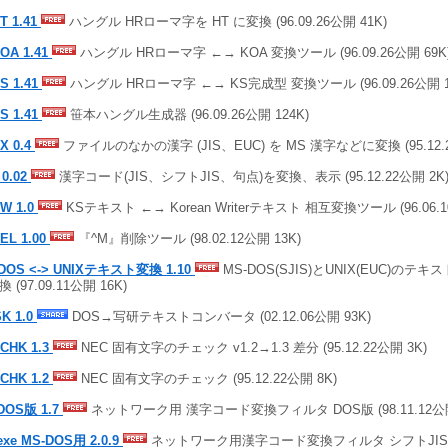
T 1.41
ハングル HRローマ字を HT に変換 (96.09.26公開 41K)
OA 1.41
ハングル HRローマ字 ←→ KOA 変換ツール (96.09.26公開 69K
S 1.41
ハングル HRローマ字 ←→ KS完成型 変換ツール (96.09.26公開 1
S 1.41
笹本ハングル生成器 (96.09.26公開 124K)
X 0.4
ファイルのなかの漢字 (JIS、EUC) を MS 漢字などに変換 (95.12.2
 0.02
漢字コード(JIS、シフトJIS、句点)を変換、表示 (95.12.22公開 2K
W 1.0
KSテキスト ←→ Korean Writerテキスト 相互変換ツール (96.06.1
EL 1.00
『^M』削除ツール (98.02.12公開 13K)
DOS <-> UNIXテキスト変換 1.10
MS-DOS(SJIS)とUNIX(EUC)の
 (97.09.11公開 16K)
K 1.0
DOS→写研テキストコンバータ (02.12.06公開 93K)
CHK 1.3
NEC 固有文字のチェック v1.2→1.3 差分 (95.12.22公開 3K)
CHK 1.2
NEC 固有文字のチェック (95.12.22公開 8K)
 DOS版 1.7
ネットワーク用 漢字コード変換フィルタ DOS版 (98.11.12公開
.exe MS-DOS用 2.0.9
ネットワーク用漢字コード変換フィルタ シフトJIS,EUC