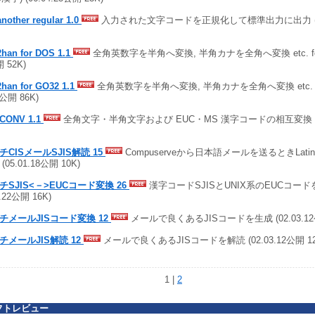
another regular 1.0
入力された文字コードを正規化して標準出力に出力 (95.
2han for DOS 1.1
全角英数字を半角へ変換, 半角カナを全角へ変換 etc. for D
 52K)
2han for GO32 1.1
全角英数字を半角へ変換, 半角カナを全角へ変換 etc. for 
8公開 86K)
CONV 1.1
全角文字・半角文字および EUC・MS 漢字コードの相互変換 (95.
チCISメールSJIS解読 15
Compuserveから日本語メールを送るときLatin
(05.01.18公開 10K)
チSJIS<－>EUCコード変換 26
漢字コードSJISとUNIX系のEUCコード
2.22公開 16K)
チメールJISコード変換 12
メールで良くあるJISコードを生成 (02.03.12公
チメールJIS解読 12
メールで良くあるJISコードを解読 (02.03.12公開 12
1 |
2
フトレビュー