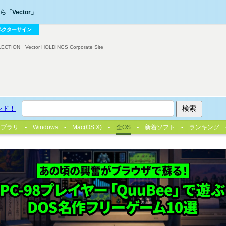
「Vector」
ベクターサイン
LECTION
Vector HOLDINGS Corporate Site
ンド！
イブラリ
Windows
Mac(OS X)
全OS
新着ソフト
ランキング