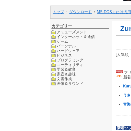
トップ
ダウンロード
MS-DOSまたは汎用
カテゴリー
Zu
アミューズメント
インターネット＆通信
ゲーム
パーソナル
ハードウェア
[人気順] 
ビジネス
プログラミング
ユーティリティ
学習＆教育
フリ
家庭＆趣味
新着
文書作成
画像＆サウンド
Kur
うさ
青
新着ソ