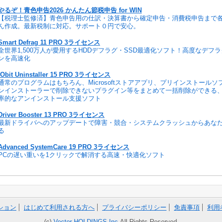
やるぞ！青色申告2026 かんたん節税申告 for WIN
【税理士監修済】青色申告用の仕訳・決算書から確定申告・消費税申告まで
ん作成。最新税制に対応。サポート０円で安心。
Smart Defrag 11 PRO 3ライセンス
全世界1,500万人が愛用するHDDデフラグ・SSD最適化ソフト！高度なデフ
ンを高速化
IObit Uninstaller 15 PRO 3ライセンス
通常のプログラムはもちろん、Microsoftストアアプリ、プリインストール
ンインストーラーで削除できないプラグイン等をまとめて一括削除ができる
率的なアンインストール支援ソフト
Driver Booster 13 PRO 3ライセンス
最新ドライバへのアップデートで障害・競合・システムクラッシュからあな
る
Advanced SystemCare 19 PRO 3ライセンス
PCの遅い重いを1クリックで解消する高速・快適化ソフト
ション
はじめて利用される方へ
プライバシーポリシー
免責事項
利用
(c)
Vector HOLDINGS Inc.
All Rights Reserved.