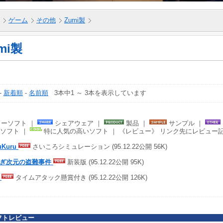
ゲーム
その他
Zumi製
mi製
-
新着順
-
名前順
3本中1 ～ 3本を表示しています
ーソフト ｜
シェアウェア ｜
製品 ｜
サンプル ｜
ソフト ｜
特に人気の高いソフト ｜ 《レビュー》 リンク先にレビュー
uKuru
さいころシミュレーション (95.12.22公開 56K)
ぎ次元の盗難事件
新装版 (95.12.22公開 95K)
海
タイムアタック懸賞付き (95.12.22公開 126K)
フトレビュー