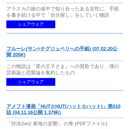
アラスカの旅の途中で知り合ったある女性に、手紙
を書き続ける中で「自分探し」をしていく物語
シェアウェア
フルーレ(サン=テグジュペリへの手紙) (07.02.20公
開 205K)
この物語は『星の王子さま』への賛歌であり、僕の
芸術論と恋愛論を集約したもの
シェアウェア
アメフト漫画「HUT☆HUT(ハット☆ハット)」第010
話 (04.11.16公開 1,379K)
「対決2on2 東海の逆襲!」の巻 (PDFファイル)