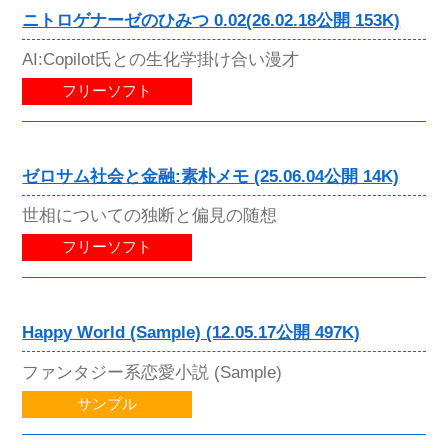
ニトロゲナーゼのひみつ 0.02(26.02.18公開 153K)
AI:Copilot氏との生化学掛け合い漫才
フリーソフト
ゼロサム社会と金融:素朴メモ (25.06.04公開 14K)
世相についての独断と偏見の随想
フリーソフト
Happy World (Sample) (12.05.17公開 497K)
ファンタジー系恋愛小説 (Sample)
サンプル