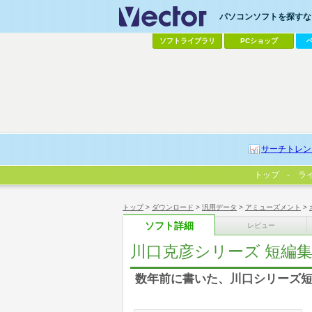
パソコンソフトを探すなら
ソフトライブラリ
PCショップ
サーチトレン
トップ
ラ
トップ
>
ダウンロード
>
汎用データ
>
アミューズメント
>
ソフト詳細
レビュー
川口克彦シリーズ 短編
数年前に書いた、川口シリーズ