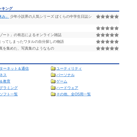
ンキング
休み」
少年小説界の人気シリーズ ぼくらの中学生日誌シ
リゾート」の有志によるオンライン雑誌
まってしまったワタルの自分探しの物語
真を集めた、写真集のようなもの
ターネット＆通信
ユーティリティ
ネス
パーソナル
＆教育
ゲーム
グラミング
ハードウェア
ソフト一覧
その他、全OS用一覧