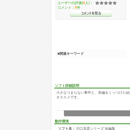
ユーザーの評価(
0
人)：
コメント：
0
件
■関連キーワード
ソフト詳細説明
小さなつまらない事件と、長編をくっつけた結
オススメです。
動作環境
ソフト名：
川口克彦シリーズ 短編集