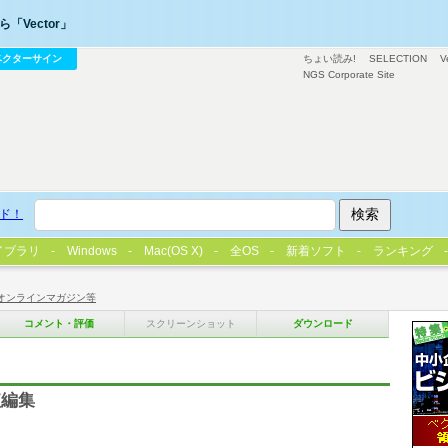
「Vector」
ベクターサイン
ちょい読み!
SELECTION
V
NGS Corporate Site
ド！
イブラリ
Windows
Mac(OS X)
全OS
新着ソフト
ランキング
オンラインマガジン等
コメント・評価
スクリーンショット
ダウンロード
集
短編集