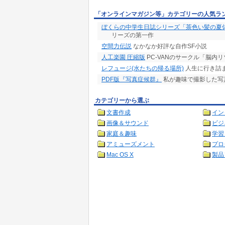
「オンラインマガジン等」カテゴリーの人気ラ
ぼくらの中学生日誌シリーズ「茶色い髪の夏
リーズの第一作
空間力伝説
なかなか好評な自作SF小説
人工楽園 圧縮版
PC-VANのサークル「脳内
レフュージ(水たちの帰る場所)
人生に行き詰
PDF版『写真症候群』
私が趣味で撮影した写
カテゴリーから選ぶ
文書作成
イン
画像＆サウンド
ビジ
家庭＆趣味
学習
アミューズメント
プロ
Mac OS X
製品