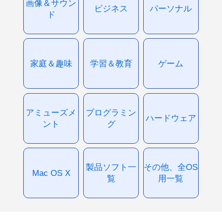
画像＆サウン
ビジネス
パーソナル
ド
家庭＆趣味
学習＆教育
ゲーム
アミューズメ
プログラミン
ハードウェア
ント
グ
製品ソフト一
その他、全OS
Mac OS X
覧
用一覧