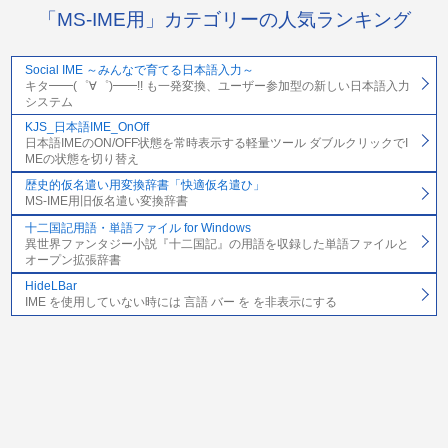
「MS-IME用」カテゴリーの人気ランキング
Social IME ～みんなで育てる日本語入力～
キタ━━(゜∀゜)━━!! も一発変換、ユーザー参加型の新しい日本語入力
システム
KJS_日本語IME_OnOff
日本語IMEのON/OFF状態を常時表示する軽量ツール ダブルクリックでI
MEの状態を切り替え
歴史的仮名遣い用変換辞書「快適仮名遣ひ」
MS-IME用旧仮名遣い変換辞書
十二国記用語・単語ファイル for Windows
異世界ファンタジー小説『十二国記』の用語を収録した単語ファイルと
オープン拡張辞書
HideLBar
IME を使用していない時には 言語 バー を を非表示にする