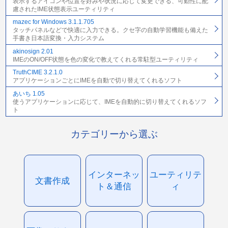
表示するアイコンや位置を好みや状況に応じて変更できる、可動性に配
慮されたIME状態表示ユーティリティ
mazec for Windows 3.1.1.705
タッチパネルなどで快適に入力できる。クセ字の自動学習機能も備えた
手書き日本語変換・入力システム
akinosign 2.01
IMEのON/OFF状態を色の変化で教えてくれる常駐型ユーティリティ
TruthCIME 3.2.1.0
アプリケーションごとにIMEを自動で切り替えてくれるソフト
あいち 1.05
使うアプリケーションに応じて、IMEを自動的に切り替えてくれるソフ
ト
カテゴリーから選ぶ
インターネッ
ユーティリテ
文書作成
ト＆通信
ィ