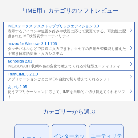
「IME用」カテゴリのソフトレビュー
IMEステータス デスクトップブリッジエディション 3.0
表示するアイコンや位置を好みや状況に応じて変更できる、可動性に配
慮されたIME状態表示ユーティリティ
mazec for Windows 3.1.1.705
タッチパネルなどで快適に入力できる。クセ字の自動学習機能も備えた
手書き日本語変換・入力システム
akinosign 2.01
IMEのON/OFF状態を色の変化で教えてくれる常駐型ユーティリティ
TruthCIME 3.2.1.0
アプリケーションごとにIMEを自動で切り替えてくれるソフト
あいち 1.05
使うアプリケーションに応じて、IMEを自動的に切り替えてくれるソフ
ト
カテゴリーから選ぶ
インターネッ
ユーティリテ