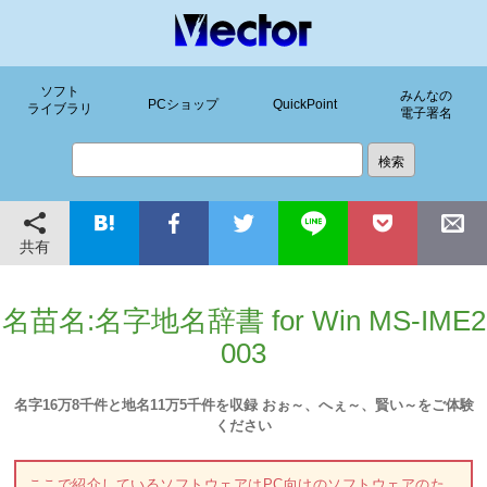
ソフト
みんなの
PCショップ
QuickPoint
ライブラリ
電子署名
共有
名苗名:名字地名辞書 for Win MS-IME2
003
名字16万8千件と地名11万5千件を収録 おぉ～、へぇ～、賢い～をご体験
ください
ここで紹介しているソフトウェアはPC向けのソフトウェアのた