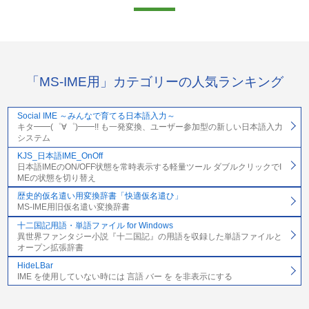
「MS-IME用」カテゴリーの人気ランキング
Social IME ～みんなで育てる日本語入力～
キタ━━(゜∀゜)━━!! も一発変換、ユーザー参加型の新しい日本語入力
システム
KJS_日本語IME_OnOff
日本語IMEのON/OFF状態を常時表示する軽量ツール ダブルクリックでI
MEの状態を切り替え
歴史的仮名遣い用変換辞書「快適仮名遣ひ」
MS-IME用旧仮名遣い変換辞書
十二国記用語・単語ファイル for Windows
異世界ファンタジー小説『十二国記』の用語を収録した単語ファイルと
オープン拡張辞書
HideLBar
IME を使用していない時には 言語 バー を を非表示にする