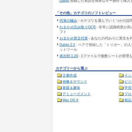
Daigo
登録した単語を簡単なキー操作で挿入す
「その他」カテゴリのソフトレビュー
代筆の極み
- カテゴリを選んでいくつかの
おまかせ読み取りOCR
- 非常に認識精度が高
フト
おまかせ英文代筆
- あなたの代わりに英文を
Daigo 2.2
- ペアで登録した「トリガー」の
ットツール
表次郎 1.20
- 1ファイルで複数シートの管
カテゴリーから選ぶ
文書作成
イン
画像＆サウンド
ビジ
家庭＆趣味
学習
アミューズメント
プロ
Mac OS X
製品