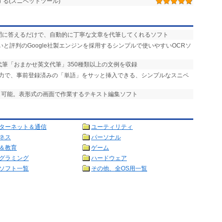
る(スニペットツール)
設問に答えるだけで、自動的に丁寧な文章を代筆してくれるソフト
いと評判のGoogle社製エンジンを採用するシンプルで使いやすいOCRソ
代筆「おまかせ英文代筆」350種類以上の文例を収録
入力で、事前登録済みの「単語」をサッと挿入できる、シンプルなスニペ
理も可能。表形式の画面で作業するテキスト編集ソフト
ターネット＆通信
ユーティリティ
ネス
パーソナル
＆教育
ゲーム
グラミング
ハードウェア
ソフト一覧
その他、全OS用一覧