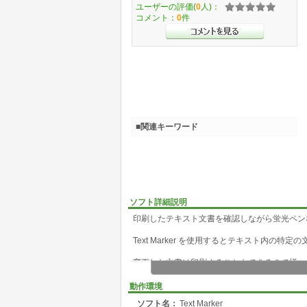
ユーザーの評価(
0
人)：
コメント：
0
件
■関連キーワード
ソフト詳細説明
印刷したテキスト文書を確認しながら蛍光ペン
Text Marker を使用するとテキスト内の
変更した文書は印刷することもできるので様々
また、作業途中の文書はリッチテキスト形式の
動作環境
ソフト名：
Text Marker