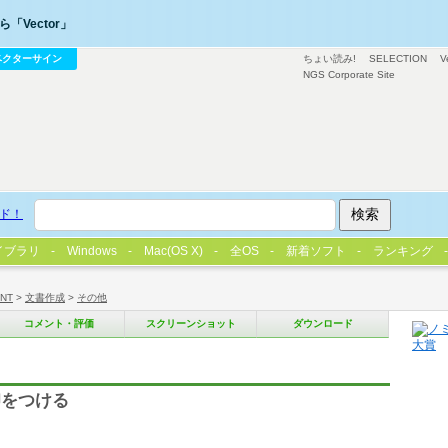
「Vector」
ベクターサイン
ちょい読み!
SELECTION
V
NGS Corporate Site
ド！
イブラリ
Windows
Mac(OS X)
全OS
新着ソフト
ランキング
/NT
>
文書作成
>
その他
コメント・評価
スクリーンショット
ダウンロード
印をつける