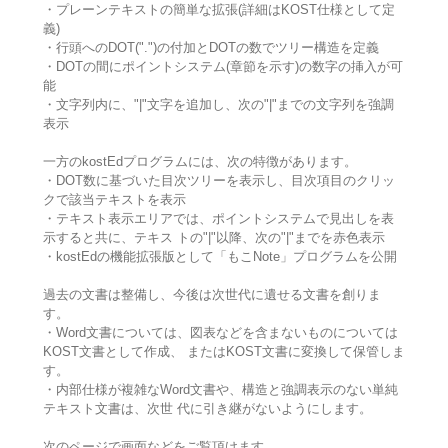
・プレーンテキストの簡単な拡張(詳細はKOST仕様として定
義)
・行頭へのDOT(".")の付加とDOTの数でツリー構造を定義
・DOTの間にポイントシステム(章節を示す)の数字の挿入が可
能
・文字列内に、"|"文字を追加し、次の"|"までの文字列を強調
表示
一方のkostEdプログラムには、次の特徴があります。
・DOT数に基づいた目次ツリーを表示し、目次項目のクリッ
クで該当テキストを表示
・テキスト表示エリアでは、ポイントシステムで見出しを表
示すると共に、テキス トの"|"以降、次の"|"までを赤色表示
・kostEdの機能拡張版として「もこNote」プログラムを公開
過去の文書は整備し、今後は次世代に遺せる文書を創りま
す。
・Word文書については、図表などを含まないものについては
KOST文書として作成、 またはKOST文書に変換して保管しま
す。
・内部仕様が複雑なWord文書や、構造と強調表示のない単純
テキスト文書は、次世 代に引き継がないようにします。
次のページで画面などをご覧頂けます。