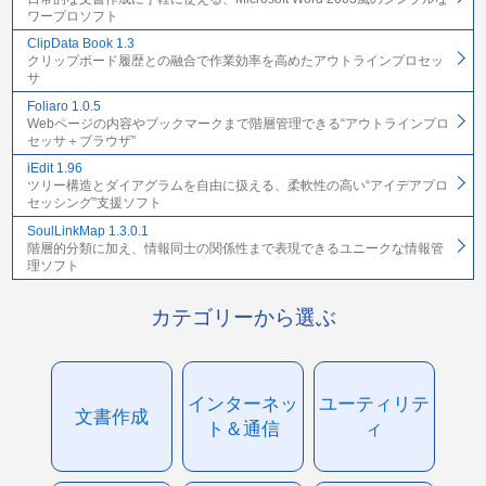
ワープロソフト
ClipData Book 1.3
クリップボード履歴との融合で作業効率を高めたアウトラインプロセッ
サ
Foliaro 1.0.5
Webページの内容やブックマークまで階層管理できる“アウトラインプロ
セッサ＋ブラウザ”
iEdit 1.96
ツリー構造とダイアグラムを自由に扱える、柔軟性の高い“アイデアプロ
セッシング”支援ソフト
SoulLinkMap 1.3.0.1
階層的分類に加え、情報同士の関係性まで表現できるユニークな情報管
理ソフト
カテゴリーから選ぶ
インターネッ
ユーティリテ
文書作成
ト＆通信
ィ