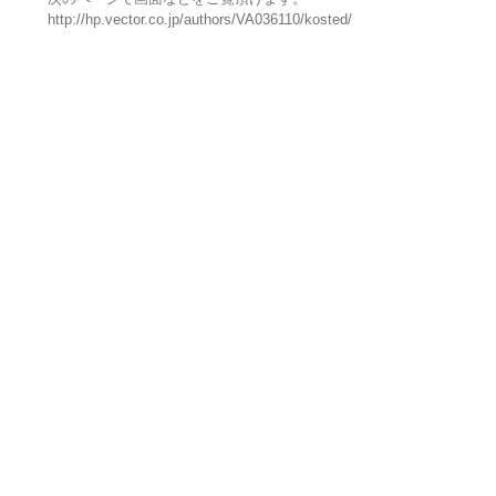
http://hp.vector.co.jp/authors/VA036110/kosted/