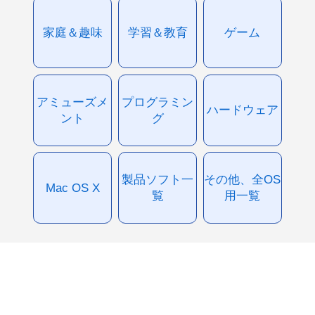
家庭＆趣味
学習＆教育
ゲーム
アミューズメ
プログラミン
ハードウェア
ント
グ
製品ソフト一
その他、全OS
Mac OS X
覧
用一覧