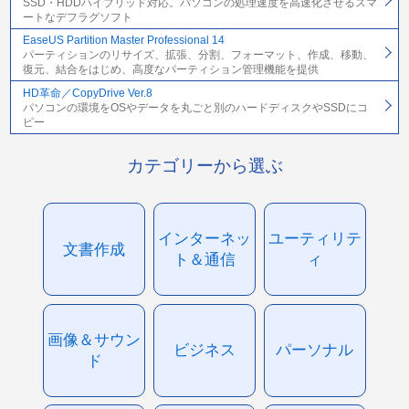
SSD・HDDハイブリッド対応。パソコンの処理速度を高速化させるスマ
ートなデフラグソフト
EaseUS Partition Master Professional 14
パーティションのリサイズ、拡張、分割、フォーマット、作成、移動、
復元、結合をはじめ、高度なパーティション管理機能を提供
HD革命／CopyDrive Ver.8
パソコンの環境をOSやデータを丸ごと別のハードディスクやSSDにコ
ピー
カテゴリーから選ぶ
インターネッ
ユーティリテ
文書作成
ト＆通信
ィ
画像＆サウン
ビジネス
パーソナル
ド