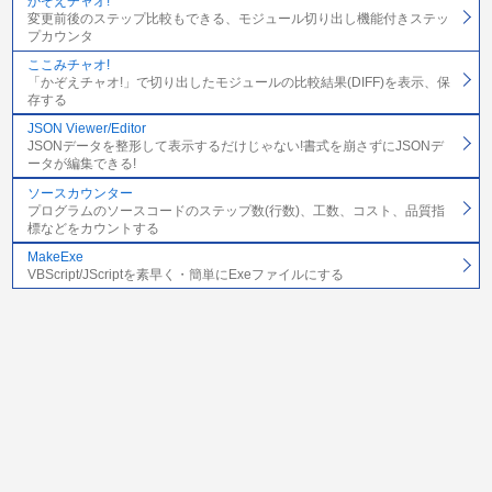
かぞえチャオ!
変更前後のステップ比較もできる、モジュール切り出し機能付きステッ
プカウンタ
ここみチャオ!
「かぞえチャオ!」で切り出したモジュールの比較結果(DIFF)を表示、保
存する
JSON Viewer/Editor
JSONデータを整形して表示するだけじゃない!書式を崩さずにJSONデ
ータが編集できる!
ソースカウンター
プログラムのソースコードのステップ数(行数)、工数、コスト、品質指
標などをカウントする
MakeExe
VBScript/JScriptを素早く・簡単にExeファイルにする