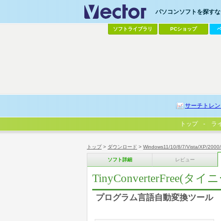
パソコンソフトを探すなら
ソフトライブラリ
PCショップ
サーチトレン
トップ
ラ
トップ
>
ダウンロード
>
Windows11/10/8/7/Vista/XP/2000
ソフト詳細
レビュー
TinyConverterFre
プログラム言語自動変換ツール