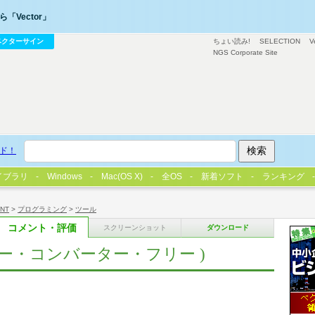
「Vector」
ベクターサイン
ちょい読み!
SELECTION
V
NGS Corporate Site
ド！
イブラリ
Windows
Mac(OS X)
全OS
新着ソフト
ランキング
/NT
>
プログラミング
>
ツール
コメント・評価
スクリーンショット
ダウンロード
e(タイニー・コンバーター・フリー )