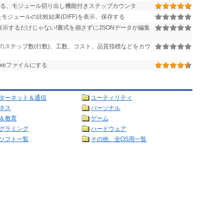
る、モジュール切り出し機能付きステップカウンタ
モジュールの比較結果(DIFF)を表示、保存する
表示するだけじゃない!書式を崩さずにJSONデータが編集
のステップ数(行数)、工数、コスト、品質指標などをカウ
単にExeファイルにする
ターネット＆通信
ユーティリティ
ネス
パーソナル
＆教育
ゲーム
グラミング
ハードウェア
ソフト一覧
その他、全OS用一覧