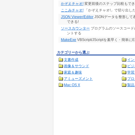
かぞえチャオ!
変更前後のステップ比較もでき
ここみチャオ!
「かぞえチャオ!」で切り出した
JSON Viewer/Editor
JSONデータを整形して
できる!
ソースカウンター
プログラムのソースコード
ントする
MakeExe
VBScript/JScriptを素早く・簡
カテゴリーから選ぶ
文書作成
イン
画像＆サウンド
ビジ
家庭＆趣味
学習
アミューズメント
プロ
Mac OS X
製品