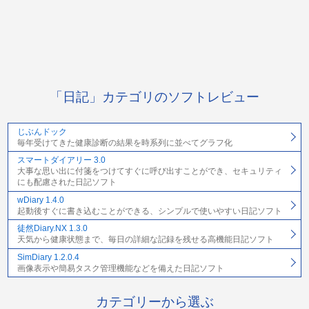
「日記」カテゴリのソフトレビュー
じぶんドック
毎年受けてきた健康診断の結果を時系列に並べてグラフ化
スマートダイアリー 3.0
大事な思い出に付箋をつけてすぐに呼び出すことができ、セキュリティ
にも配慮された日記ソフト
wDiary 1.4.0
起動後すぐに書き込むことができる、シンプルで使いやすい日記ソフト
徒然Diary.NX 1.3.0
天気から健康状態まで、毎日の詳細な記録を残せる高機能日記ソフト
SimDiary 1.2.0.4
画像表示や簡易タスク管理機能などを備えた日記ソフト
カテゴリーから選ぶ