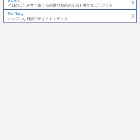
wDiary
今日の日記をすぐ書ける画像や動画の記録も可能な日記ソフト
SimDiary
シンプルな日記用テキストエディタ