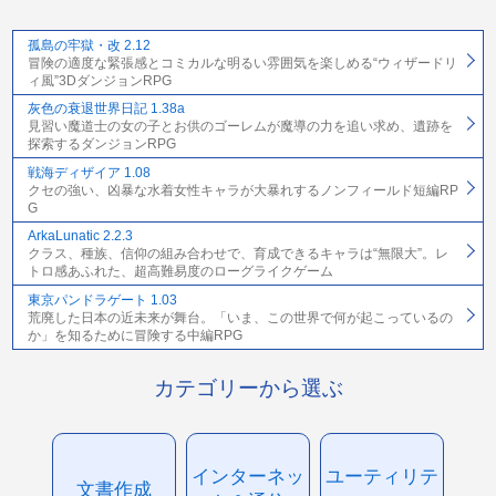
孤島の牢獄・改 2.12
冒険の適度な緊張感とコミカルな明るい雰囲気を楽しめる“ウィザードリ
ィ風”3DダンジョンRPG
灰色の衰退世界日記 1.38a
見習い魔道士の女の子とお供のゴーレムが魔導の力を追い求め、遺跡を
探索するダンジョンRPG
戦海ディザイア 1.08
クセの強い、凶暴な水着女性キャラが大暴れするノンフィールド短編RP
G
ArkaLunatic 2.2.3
クラス、種族、信仰の組み合わせで、育成できるキャラは“無限大”。レ
トロ感あふれた、超高難易度のローグライクゲーム
東京パンドラゲート 1.03
荒廃した日本の近未来が舞台。「いま、この世界で何が起こっているの
か」を知るために冒険する中編RPG
カテゴリーから選ぶ
インターネッ
ユーティリテ
文書作成