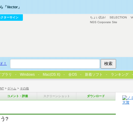
「Vector」
ベクターサイン
ちょい読み!
SELECTION
V
NGS Corporate Site
ド！
イブラリ
Windows
Mac(OS X)
全OS
新着ソフト
ランキング
/NT
>
ゲーム
>
その他
コメント・評価
スクリーンショット
ダウンロード
う?