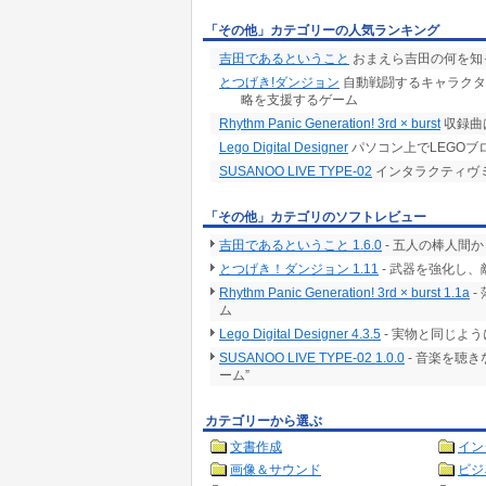
「その他」カテゴリーの人気ランキング
吉田であるということ
おまえら吉田の何を知
とつげき!ダンジョン
自動戦闘するキャラクタ
略を支援するゲーム
Rhythm Panic Generation! 3rd × burst
収録曲
Lego Digital Designer
パソコン上でLEGO
SUSANOO LIVE TYPE-02
インタラクティヴ
「その他」カテゴリのソフトレビュー
吉田であるということ 1.6.0
- 五人の棒人間
とつげき！ダンジョン 1.11
- 武器を強化し
Rhythm Panic Generation! 3rd × burst 1.1a
-
ム
Lego Digital Designer 4.3.5
- 実物と同じよ
SUSANOO LIVE TYPE-02 1.0.0
- 音楽を聴
ーム”
カテゴリーから選ぶ
文書作成
イン
画像＆サウンド
ビジ