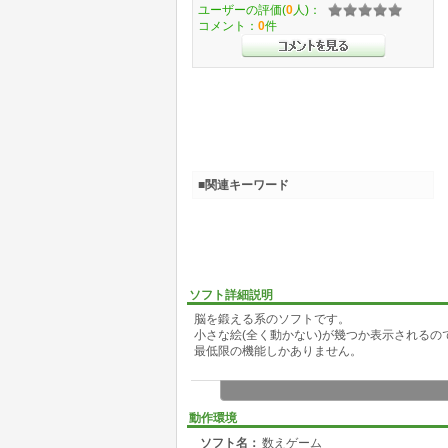
ユーザーの評価(
0
人)：
コメント：
0
件
■関連キーワード
ソフト詳細説明
脳を鍛える系のソフトです。
小さな絵(全く動かない)が幾つか表示される
最低限の機能しかありません。
動作環境
ソフト名：
数えゲーム