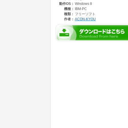
動作OS：
Windows 8
機種：
IBM-PC
種類：
フリーソフト
作者：
ACON-KYOU