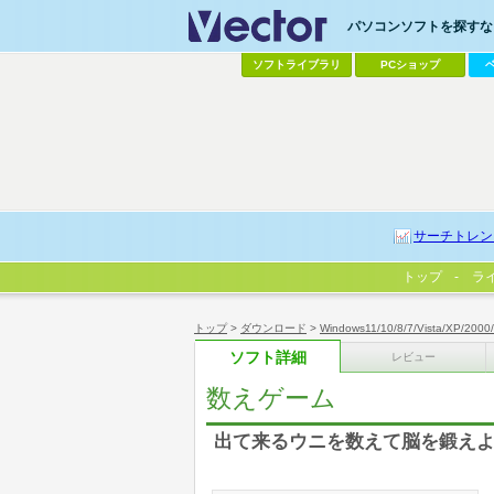
パソコンソフトを探すなら
ソフトライブラリ
PCショップ
サーチトレン
トップ
ラ
トップ
>
ダウンロード
>
Windows11/10/8/7/Vista/XP/2000
ソフト詳細
レビュー
数えゲーム
出て来るウニを数えて脳を鍛えよ