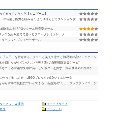
ってるっていうんだ【ミニゲーム】
ーの装備と能力を組み合わせたり強化してダンジョン攻
は50曲以上! RPGツクール製音楽ゲーム
ブロックを組み立てて遊べるブロックシミュレータ
ミュージックプレイヤーゲーム
から「吉田」を特定する、クスッと笑えて意外と難易度の高いミニゲーム
、敵を倒しながらダンジョンを突き進む“自動戦闘支援ゲーム”
 落ちてくる宝箱や矢印に合わせてボタンを押す、難易度高めの音楽ゲー
うに作って楽しめる、LEGOブロックの3Dシミュレータ
きながら片手で気軽にプレイできる、新感覚の“ミュージックプレイヤーゲ
ターネット＆通信
ユーティリティ
ネス
パーソナル