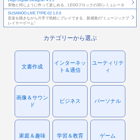
Lego Digital Designer 4.3.5
実物と同じように作って楽しめる、LEGOブロックの3Dシミュレータ
SUSANOO LIVE TYPE-02 1.0.0
音楽を聴きながら片手で気軽にプレイできる、新感覚の“ミュージックプ
レイヤーゲーム”
カテゴリーから選ぶ
インターネッ
ユーティリテ
文書作成
ト＆通信
ィ
画像＆サウン
ビジネス
パーソナル
ド
家庭＆趣味
学習＆教育
ゲーム