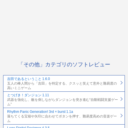
「その他」カテゴリのソフトレビュー
吉田であるということ 1.6.0
五人の棒人間から「吉田」を特定する、クスッと笑えて意外と難易度の
高いミニゲーム
とつげき！ダンジョン 1.11
武器を強化し、敵を倒しながらダンジョンを突き進む“自動戦闘支援ゲー
ム”
Rhythm Panic Generation! 3rd × burst 1.1a
落ちてくる宝箱や矢印に合わせてボタンを押す、難易度高めの音楽ゲー
ム