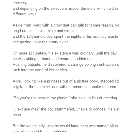
choices,
and depending on the selections made, the story will unfold in
different ways.
Aside from living with a crow that can talk for some reason, yo
ung Loren’s life was plain and simple,
and the 18-year-old boy spent the nights of his ordinary existe
nce gazing up at the starry skies
Or, more accurately, his existence was ordinary, until the day
he was sitting at home and heard a sudden roar.
Rushing outside, he discovered a strange oblong contraption s
tuck into the earth of his garden.
A girl, looking like a princess out of a picture book, stepped lig
htly from the machine, and without preamble, spoke to Loren.
“So you’re the hero of my planet,” she said, in lieu of greeting.
“…excuse me?” the boy stammered, unable to conceal his sur
prise.
But the young lady, who he would later learn was named Minn
a, paid no heed to his confusion.