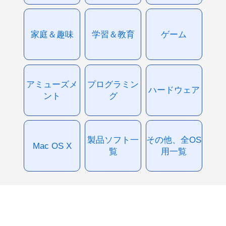
家庭＆趣味
学習＆教育
ゲーム
アミューズメ
プログラミン
ハードウェア
ント
グ
製品ソフト一
その他、全OS
Mac OS X
覧
用一覧