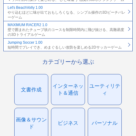
Let's BeachVolly 1.00
やり込むほどに味が出ておもしろくなる、シンプル操作の3Dビーチバレ
ーゲーム
MAXIMUM RACER2 1.0
壁で囲まれたチューブ状のコースを制限時間内に飛び抜ける、高難易度
の3Dトライアルゲーム
Jumping Soccer 1.00
短時間でプレイでき、めまぐるしい攻防を楽しめる2Dサッカーゲーム
カテゴリーから選ぶ
インターネッ
ユーティリテ
文書作成
ト＆通信
ィ
画像＆サウン
ビジネス
パーソナル
ド