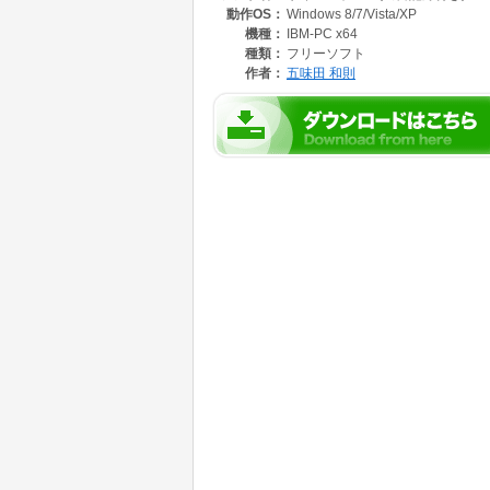
動作OS：
Windows 8/7/Vista/XP
機種：
IBM-PC x64
種類：
フリーソフト
作者：
五味田 和則