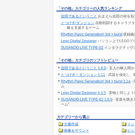
「その他」カテゴリーの人気ランキング
吉田であるということ
おまえら吉田の何を知
とつげき!ダンジョン
自動戦闘するキャラクタ
略を支援するゲーム
Rhythm Panic Generation! 3rd × burst
収録曲
Lego Digital Designer
パソコン上でLEGO
SUSANOO LIVE TYPE-02
インタラクティヴ
「その他」カテゴリのソフトレビュー
吉田であるということ 1.6.0
- 五人の棒人間
とつげき！ダンジョン 1.11
- 武器を強化し
Rhythm Panic Generation! 3rd × burst 1.1a
-
ム
Lego Digital Designer 4.3.5
- 実物と同じよ
SUSANOO LIVE TYPE-02 1.0.0
- 音楽を聴
ーム”
カテゴリーから選ぶ
文書作成
イン
画像＆サウンド
ビジ