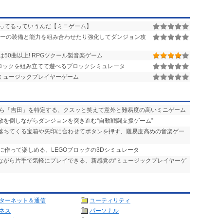
ってるっていうんだ【ミニゲーム】
ーの装備と能力を組み合わせたり強化してダンジョン攻
は50曲以上! RPGツクール製音楽ゲーム
ブロックを組み立てて遊べるブロックシミュレータ
ミュージックプレイヤーゲーム
から「吉田」を特定する、クスッと笑えて意外と難易度の高いミニゲーム
、敵を倒しながらダンジョンを突き進む“自動戦闘支援ゲーム”
 落ちてくる宝箱や矢印に合わせてボタンを押す、難易度高めの音楽ゲー
うに作って楽しめる、LEGOブロックの3Dシミュレータ
きながら片手で気軽にプレイできる、新感覚の“ミュージックプレイヤーゲ
ターネット＆通信
ユーティリティ
ネス
パーソナル