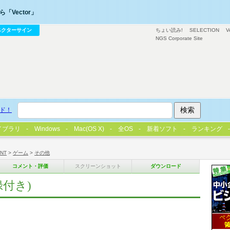
「Vector」
ベクターサイン
ちょい読み!
SELECTION
V
NGS Corporate Site
ド！
イブラリ
Windows
Mac(OS X)
全OS
新着ソフト
ランキング
/NT
>
ゲーム
>
その他
コメント・評価
スクリーンショット
ダウンロード
付き)