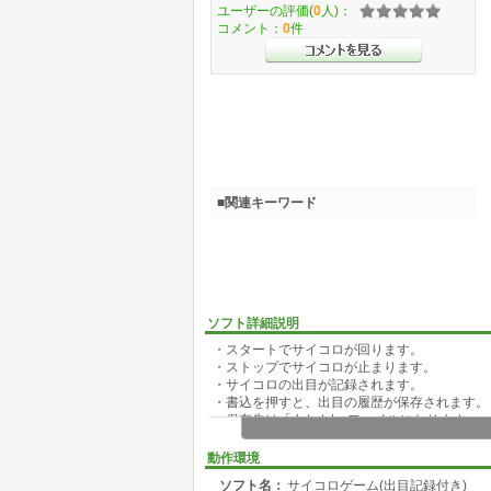
ユーザーの評価(
0
人)：
コメント：
0
件
■関連キーワード
ソフト詳細説明
・スタートでサイコロが回ります。
・ストップでサイコロが止まります。
・サイコロの出目が記録されます。
・書込を押すと、出目の履歴が保存されます。
・保存先は「data.txt」ファイルになります。
・削除を押すと、テキストボックスの履歴とdata
動作環境
ソフト名：
サイコロゲーム(出目記録付き)