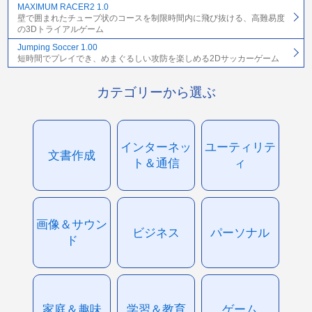
MAXIMUM RACER2 1.0
壁で囲まれたチューブ状のコースを制限時間内に飛び抜ける、高難易度
の3Dトライアルゲーム
Jumping Soccer 1.00
短時間でプレイでき、めまぐるしい攻防を楽しめる2Dサッカーゲーム
カテゴリーから選ぶ
インターネッ
ユーティリテ
文書作成
ト＆通信
ィ
画像＆サウン
ビジネス
パーソナル
ド
家庭＆趣味
学習＆教育
ゲーム