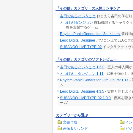
「その他」カテゴリーの人気ランキング
吉田であるということ
おまえら吉田の何を知
とつげき!ダンジョン
自動戦闘するキャラクタ
略を支援するゲーム
Rhythm Panic Generation! 3rd × burst
収録曲
Lego Digital Designer
パソコン上でLEGO
SUSANOO LIVE TYPE-02
インタラクティヴ
「その他」カテゴリのソフトレビュー
吉田であるということ 1.6.0
- 五人の棒人間
とつげき！ダンジョン 1.11
- 武器を強化し
Rhythm Panic Generation! 3rd × burst 1.1a
-
ム
Lego Digital Designer 4.3.5
- 実物と同じよ
SUSANOO LIVE TYPE-02 1.0.0
- 音楽を聴
ーム”
カテゴリーから選ぶ
文書作成
イン
画像＆サウンド
ビジ