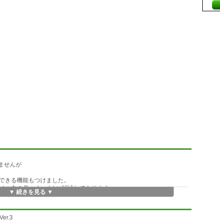
ませんが
できる機能もつけました。
の Readme.txt に記述してあります。
▼ 続きを見る ▼
er.3