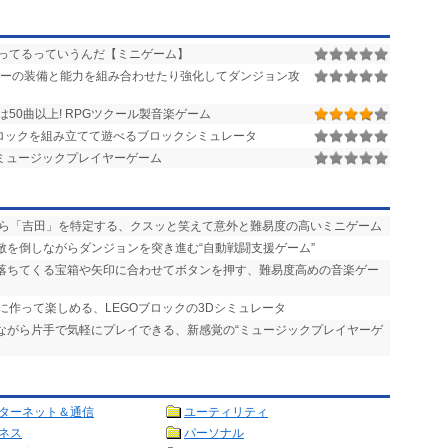
ってるっていうんだ【ミニゲーム】
ーの装備と能力を組み合わせたり強化してダンジョン攻
は50曲以上! RPGツクール製音楽ゲーム
ブロックを組み立てて遊べるブロックシミュレータ
ミュージックプレイヤーゲーム
から「吉田」を特定する、クスッと笑えて意外と難易度の高いミニゲーム
、敵を倒しながらダンジョンを突き進む“自動戦闘支援ゲーム”
 落ちてくる宝箱や矢印に合わせてボタンを押す、難易度高めの音楽ゲー
うに作って楽しめる、LEGOブロックの3Dシミュレータ
きながら片手で気軽にプレイできる、新感覚の“ミュージックプレイヤーゲ
ターネット＆通信
ユーティリティ
ネス
パーソナル