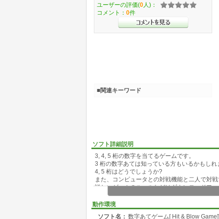
ユーザーの評価(
0
人)：
コメント：
0
件
■関連キーワード
ソフト詳細説明
3, 4, 5 桁の数字を当てるゲームです。
3 桁の数字あては知っている方もいるかもしれ
4, 5 桁はどうでしょうか?
また、コンピュータとの対戦機能と二人で対戦
詳しいゲームのルールなどはダウンロードファイル中
動作環境
ソフト名：
数字あてゲーム[ Hit & Blow Game]V