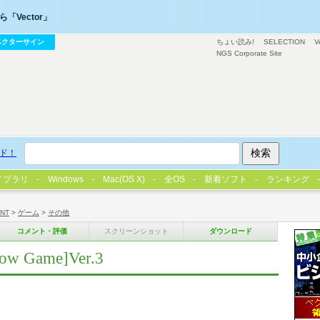
「Vector」
ベクターサイン
ちょい読み!
SELECTION
V
NGS Corporate Site
ド！
イブラリ
Windows
Mac(OS X)
全OS
新着ソフト
ランキング
/NT
>
ゲーム
>
その他
コメント・評価
スクリーンショット
ダウンロード
 Game]Ver.3