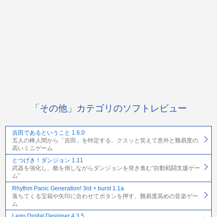
「その他」カテゴリのソフトレビュー
吉田であるということ 1.6.0
五人の棒人間から「吉田」を特定する、クスッと笑えて意外と難易度の
高いミニゲーム
とつげき！ダンジョン 1.11
武器を強化し、敵を倒しながらダンジョンを突き進む“自動戦闘支援ゲー
ム”
Rhythm Panic Generation! 3rd × burst 1.1a
落ちてくる宝箱や矢印に合わせてボタンを押す、難易度高めの音楽ゲー
ム
Lego Digital Designer 4.3.5