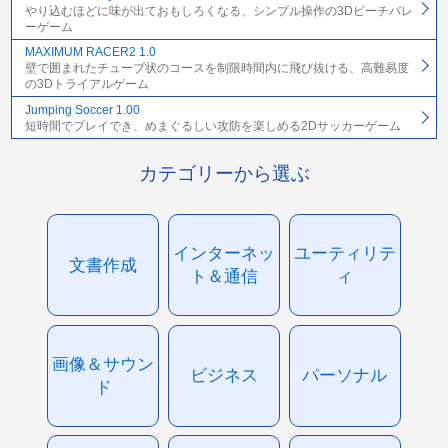
やり込むほどに味が出ておもしろくなる、シンプル操作の3Dビーチバレ
ーゲーム
MAXIMUM RACER2 1.0
壁で囲まれたチューブ状のコースを制限時間内に飛び抜ける、高難易度
の3Dトライアルゲーム
Jumping Soccer 1.00
短時間でプレイでき、めまぐるしい攻防を楽しめる2Dサッカーゲーム
カテゴリーから選ぶ
インターネッ
ユーティリテ
文書作成
ト＆通信
ィ
画像＆サウン
ビジネス
パーソナル
ド