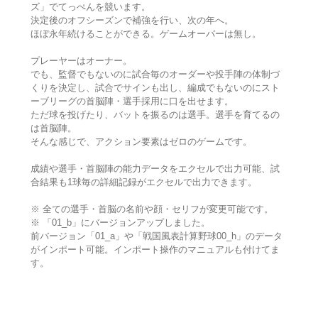
ズ」でてっぺんを競います。
決定後のオフシーズンで補強を行い、次の年へ。
ほぼ永年続けることができる。ゲームオーバーは無し。
プレーヤーはオーナー。
でも、監督でもないのに試合毎のオーダーや投手陣の体制づ
くりを決定し、試合でサインも出し、編成でもないのにスト
ーブリーグの首脳陣・選手採用に口を出せます。
ただ球を投げたり、バットを振るのは選手。選手を育てるの
は首脳陣。
そんな感じで、アクション要素はゼロのゲームです。
成績や選手・首脳陣の能力データをエクセルで出力可能、試
合結果も1球毎の詳細記録がエクセルで出力できます。
※ 全ての選手・首脳の名前や顔・セリフが変更可能です。
※ 「01_b」にバージョンアップしました。
前バージョン「01_a」や「戦国風表計算野球00_h」のデータ
がインポート可能。インポート操作のマニュアルも付けてま
す。