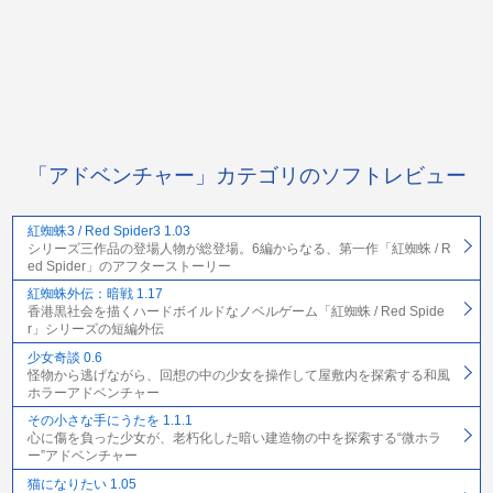
「アドベンチャー」カテゴリのソフトレビュー
紅蜘蛛3 / Red Spider3 1.03
シリーズ三作品の登場人物が総登場。6編からなる、第一作「紅蜘蛛 / R
ed Spider」のアフターストーリー
紅蜘蛛外伝：暗戦 1.17
香港黒社会を描くハードボイルドなノベルゲーム「紅蜘蛛 / Red Spide
r」シリーズの短編外伝
少女奇談 0.6
怪物から逃げながら、回想の中の少女を操作して屋敷内を探索する和風
ホラーアドベンチャー
その小さな手にうたを 1.1.1
心に傷を負った少女が、老朽化した暗い建造物の中を探索する“微ホラ
ー”アドベンチャー
猫になりたい 1.05