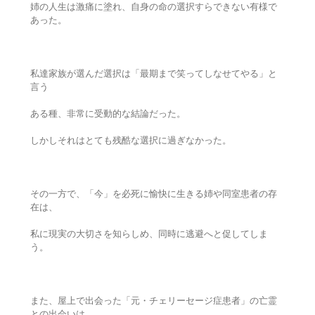
姉の人生は激痛に塗れ、自身の命の選択すらできない有様で
あった。
私達家族が選んだ選択は「最期まで笑ってしなせてやる」と
言う
ある種、非常に受動的な結論だった。
しかしそれはとても残酷な選択に過ぎなかった。
その一方で、「今」を必死に愉快に生きる姉や同室患者の存
在は、
私に現実の大切さを知らしめ、同時に逃避へと促してしま
う。
また、屋上で出会った「元・チェリーセージ症患者」の亡霊
との出会いは