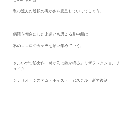
私の選んだ選択の愚かさを露呈していってしまう。
病院を舞台にした永遠とも思える劇中劇は
私のココロのカケラを拾い集めていく。
さふいずむ処女作「姉が為に鐘が鳴る」リザラレクションリ
メイク
シナリオ・システム・ボイス・一部スチル一新で復活