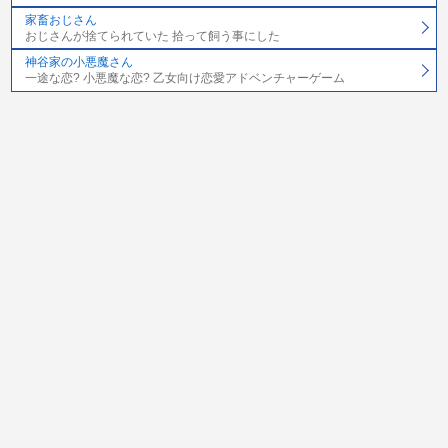
家畜おじさん
おじさんが捨てられていた 拾って飼う事にした
神谷家の小悪魔さん
一途な恋? 小悪魔な恋? 乙女向け恋愛アドベンチャーゲーム