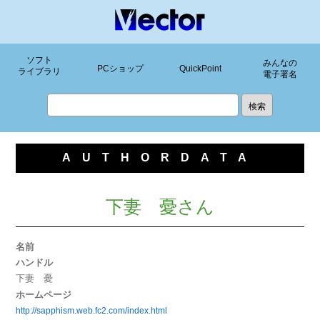
ソフト
みんなの
PCショップ
QuickPoint
ライブラリ
電子署名
AUTHORDATA
下妻 憂さん
名前
ハンドル
下妻 憂
ホームページ
http://sapphism.web.fc2.com/index.html