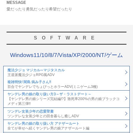
MESSAGE
愛だったり勇気だったり希望だったり
SOFTWARE
Windows11/10/8/7/Vista/XP/2000/NT/ゲーム
魔法少ジョ マジカル∽マジタスカル
王道派魔法少ジョRPG風ADV
複雑明快! 闇島 病み子さん!!
百合でヤンデレでちょびっとホラーADV(ミニゲーム3種)
ヤンデレ男の娘の取り扱い方3～ザ・ラストデート～
【ヤンデレ男の娘シリーズ完結編!?】致死率200%の男の娘ブラックコ
メディ第三弾!!
ツンデレ女装少年の恋愛聖書
ツンデレな女装少年との田舎暮らし癒しADV
ヤンデレ男の娘の取り扱い方 アナザールート
全てが幸せへ続くヤンデレ男の娘アナザールート編