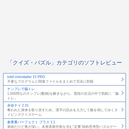
「クイズ・パズル」カテゴリのソフトレビュー
iobit Uninstaller 15 PRO
不要なプログラムと関連ファイルをまとめて完全に削除
ナンプレで脳トレ
1,000問ものナンプレ(数独)を解きながら、普段の生活の中で気軽に「脳
トレ」
余命ナイ 2.31
奪われた身体を取り戻すため、漢字の読みを入力して敵を倒してゆくタ
イピングクイズゲーム
倉庫番パーフェクト プラス 1.1
単純だけど奥が深い。未発表新作面を含む“定番”純粋思考型パズルゲー