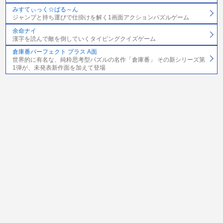
みすてぃっく☆ばる～ん
ジャンプと持ち運びで仕掛けを解く1画面アクションパズルゲーム
余命ナイ
漢字を読んで敵を倒していくタイピングクイズゲーム
倉庫番パーフェクト プラス A面
世界的に有名な、純粋思考型パズルの名作「倉庫番」 その新シリーズ第
1弾が、未発表新作面を加えて登場