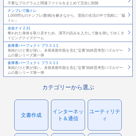
不要なプログラムと関連ファイルをまとめて完全に削除
ナンプレで脳トレ
1,000問ものナンプレ(数独)を解きながら、普段の生活の中で気軽に「脳
トレ」
余命ナイ 2.31
奪われた身体を取り戻すため、漢字の読みを入力して敵を倒してゆくタ
イピングクイズゲーム
倉庫番パーフェクト プラス 1.1
単純だけど奥が深い。未発表新作面を含む“定番”純粋思考型パズルゲー
ムの新シリーズ第一弾
倉庫番パーフェクト プラス 1.1
単純だけど奥が深い。未発表新作面を含む“定番”純粋思考型パズルゲー
ムの新シリーズ第一弾
カテゴリーから選ぶ
インターネッ
ユーティリテ
文書作成
ト＆通信
ィ