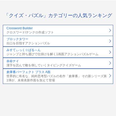
「クイズ・パズル」カテゴリーの人気ランキング
Crossword Builder
クロスワード/ナンクロ作成ソフト
ブロックタワー
出口を目指すアクションパズル
みすてぃっく☆ばる～ん
ジャンプと持ち運びで仕掛けを解く1画面アクションパズルゲーム
余命ナイ
漢字を読んで敵を倒していくタイピングクイズゲーム
倉庫番パーフェクト プラス A面
世界的に有名な、純粋思考型パズルの名作「倉庫番」 その新シリーズ第
1弾が、未発表新作面を加えて登場