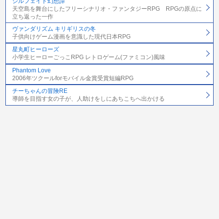
シルフェイド幻想譚
天空島を舞台にしたフリーシナリオ・ファンタジーRPG RPGの原点に
立ち返った一作
ヴァンダリズム キリギリスの冬
子供向けゲーム漫画を意識した現代日本RPG
星丸町ヒーローズ
小学生ヒーローごっこRPG レトロゲーム(ファミコン)風味
Phantom Love
2006年ツクールforモバイル金賞受賞短編RPG
チーちゃんの冒険RE
導師を目指す女の子が、人助けをしにあちこちへ出かける