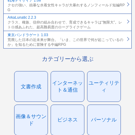
戦海ディザイア 1.08
クセの強い、凶暴な水着女性キャラが大暴れするノンフィールド短編RP
G
ArkaLunatic 2.2.3
クラス、種族、信仰の組み合わせで、育成できるキャラは“無限大”。レ
トロ感あふれた、超高難易度のローグライクゲーム
東京パンドラゲート 1.03
荒廃した日本の近未来が舞台。「いま、この世界で何が起こっているの
か」を知るために冒険する中編RPG
カテゴリーから選ぶ
インターネッ
ユーティリテ
文書作成
ト＆通信
ィ
画像＆サウン
ビジネス
パーソナル
ド