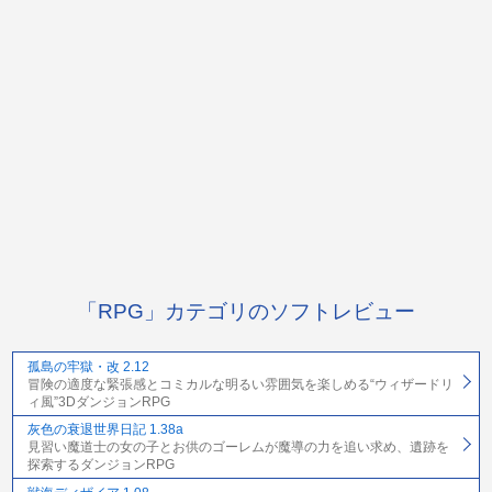
「RPG」カテゴリのソフトレビュー
孤島の牢獄・改 2.12
冒険の適度な緊張感とコミカルな明るい雰囲気を楽しめる“ウィザードリ
ィ風”3DダンジョンRPG
灰色の衰退世界日記 1.38a
見習い魔道士の女の子とお供のゴーレムが魔導の力を追い求め、遺跡を
探索するダンジョンRPG