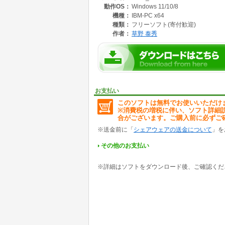
動作OS：
Windows 11/10/8
機種：
IBM-PC x64
種類：
フリーソフト(寄付歓迎)
作者：
草野 泰秀
お支払い
このソフトは無料でお使いいただけ
※消費税の増税に伴い、ソフト詳細
合がございます。ご購入前に必ずご
※送金前に「
シェアウェアの送金について
」を
その他のお支払い
※詳細はソフトをダウンロード後、ご確認くだ