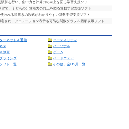
四則演算を行い、集中力と計算力の向上を図る学習支援ソフト
復練習で、子どもの計算能力の向上を図る算数学習支援ソフト
算で使われる縦書きの数式がわかりやすい算数学習支援ソフト
が用意され、アニメーション表示も可能な関数グラフ＆図形表示ソフト
ターネット＆通信
ユーティリティ
ネス
パーソナル
＆教育
ゲーム
グラミング
ハードウェア
ソフト一覧
その他、全OS用一覧