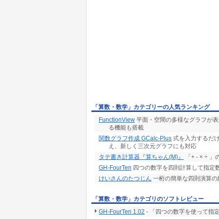
「算数・数学」カテゴリーの人気ランキング
FunctionView
平面・空間の多様なグラフが表示
る機能も搭載
関数グラフ作成 GCalc-Plus
式を入力するだけ
え、新しく三次元グラフにも対応
タテ書き計算器『算ちゃん(M)』
「+ - × 
GH-FourTen
四つの数字を四則計算して指定
けいさんのたつじん
一桁の簡単な四則演算の
「算数・数学」カテゴリのソフトレビュー
GH-FourTen 1.02
- 「四つの数字を使って指