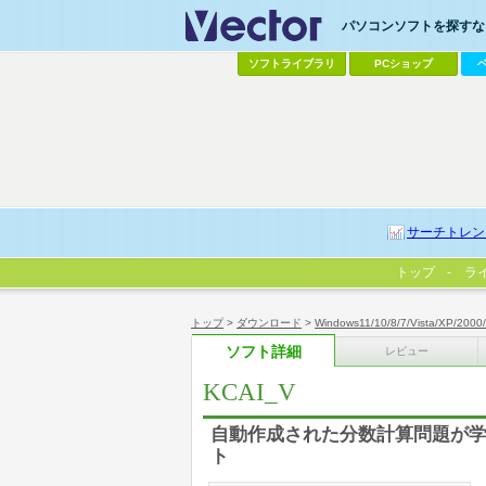
パソコンソフトを探すなら
ソフトライブラリ
PCショップ
サーチトレン
トップ
ラ
トップ
>
ダウンロード
>
Windows11/10/8/7/Vista/XP/2000
ソフト詳細
レビュー
KCAI_V
自動作成された分数計算問題が学
ト