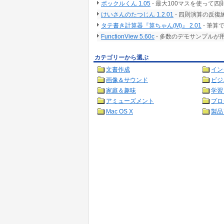
ボックルくん 1.05
- 最大100マスを使って
けいさんのたつじん 1.2.01
- 四則演算の反
タテ書き計算器『算ちゃん(M)』 2.01
- 筆
FunctionView 5.60c
- 多数のデモサンプル
カテゴリーから選ぶ
文書作成
イン
画像＆サウンド
ビジ
家庭＆趣味
学習
アミューズメント
プロ
Mac OS X
製品