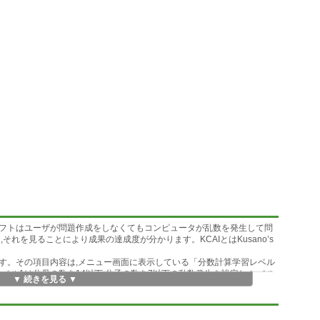
フトはユーザが問題作成をしなくてもコンピュータが乱数を発生して問
それを見ることにより成果の達成度が分かります。KCAIとはKusano’s
す。その項目内容は,メニュー画面に表示している「分数計算学習レベル
ベル1は分母の数を14以下,分子の数を7以下の乱数発生を設定し,レベル
▼ 続きを見る ▼
数発生を設定しています。
回答に対して正答であれば「◎」を表示して「正解です」,誤答であれば
ます。また,正解数,問題数,点数も表示されます。出題数は無制限です。