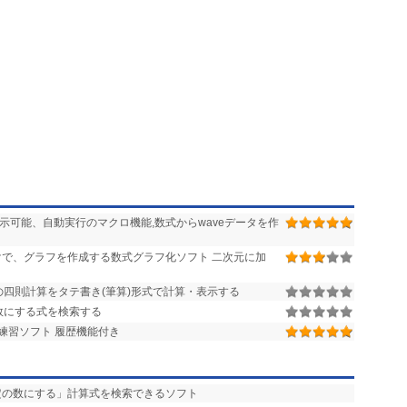
可能、自動実行のマクロ機能,数式からwaveデータを作
で、グラフを作成する数式グラフ化ソフト 二次元に加
÷ 」の四則計算をタテ書き(筆算)形式で計算・表示する
数にする式を検索する
練習ソフト 履歴機能付き
定の数にする」計算式を検索できるソフト