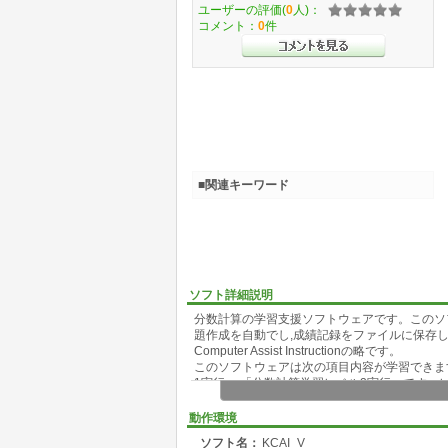
ユーザーの評価(
0
人)：
コメント：
0
件
■関連キーワード
ソフト詳細説明
分数計算の学習支援ソフトウェアです。このソ
題作成を自動でし,成績記録をファイルに保存し,
Computer Assist Instructionの略です。
このソフトウェアは次の項目内容が学習できま
1実行」,「分数計算学習レベル2実行」です。レ
2は分母の数を30以下,分子の数を10以下の乱
上記の問題はすべて乱数で出題され,ユーザの
動作環境
「×」を表示して「間違いです」を音声出力され
ソフト名：
KCAI_V