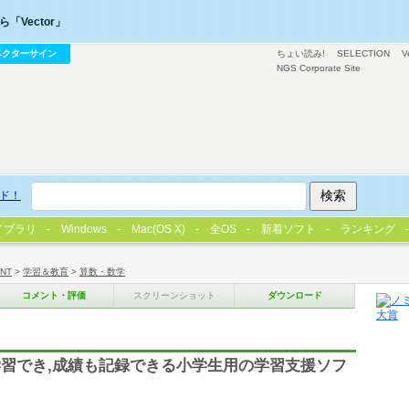
「Vector」
ベクターサイン
ちょい読み!
SELECTION
V
NGS Corporate Site
ド！
イブラリ
Windows
Mac(OS X)
全OS
新着ソフト
ランキング
/NT
>
学習＆教育
>
算数・数学
コメント・評価
スクリーンショット
ダウンロード
習でき,成績も記録できる小学生用の学習支援ソフ