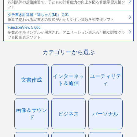
四則演算の反復練習で、子どもの計算能力の向上を図る算数学習支援ソ
フト
タテ書き計算器『算ちゃん(M)』 2.01
筆算で使われる縦書きの数式がわかりやすい算数学習支援ソフト
FunctionView 5.60c
多数のデモサンプルが用意され、アニメーション表示も可能な関数グラ
フ＆図形表示ソフト
カテゴリーから選ぶ
インターネッ
ユーティリテ
文書作成
ト＆通信
ィ
画像＆サウン
ビジネス
パーソナル
ド