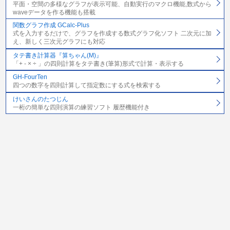
平面・空間の多様なグラフが表示可能、自動実行のマクロ機能,数式から
waveデータを作る機能も搭載
関数グラフ作成 GCalc-Plus
式を入力するだけで、グラフを作成する数式グラフ化ソフト 二次元に加
え、新しく三次元グラフにも対応
タテ書き計算器『算ちゃん(M)』
「+ - × ÷ 」の四則計算をタテ書き(筆算)形式で計算・表示する
GH-FourTen
四つの数字を四則計算して指定数にする式を検索する
けいさんのたつじん
一桁の簡単な四則演算の練習ソフト 履歴機能付き