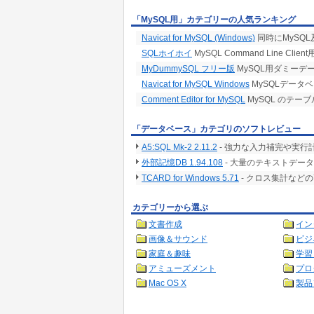
「MySQL用」カテゴリーの人気ランキング
Navicat for MySQL (Windows)
同時にMySQL
SQLホイホイ
MySQL Command Line C
MyDummySQL フリー版
MySQL用ダミーデ
Navicat for MySQL Windows
MySQLデータ
Comment Editor for MySQL
MySQL のテ
「データベース」カテゴリのソフトレビュー
A5:SQL Mk-2 2.11.2
- 強力な入力補完や実行
外部記憶DB 1.94.108
- 大量のテキストデー
TCARD for Windows 5.71
- クロス集計など
カテゴリーから選ぶ
文書作成
イン
画像＆サウンド
ビジ
家庭＆趣味
学習
アミューズメント
プロ
Mac OS X
製品