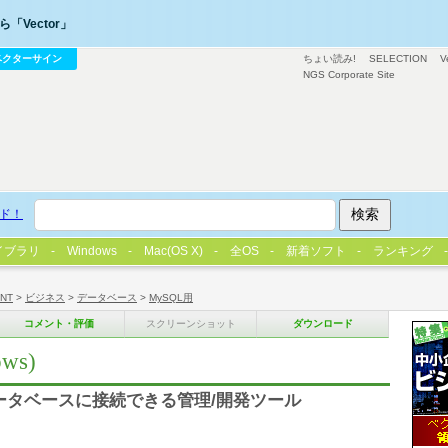
「Vector」
ベクターサイン
ちょい読み!
SELECTION
V
NGS Corporate Site
ド！
イブラリ
Windows
Mac(OS X)
全OS
新着ソフト
ランキング
/NT
>
ビジネス
>
データベース
>
MySQL用
コメント・評価
スクリーンショット
ダウンロード
ows)
のデータベースに接続できる管理/開発ツール