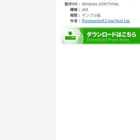
動作OS：
Windows 10/8/7/Vista
Navicat 12 には事前定義されたスニペ
機種：
x64
ズしたスニペットも作成が可能。スニペットを
種類：
サンプル版
削減したり潜在的なエラーを削減したりするこ
作者：
PremiumSoft CyberTech Ltd.
追加キーワードやサジェスチョン(提案機能)
てオートコンプリート(自動補完機能)の効率
に追加しましたので、スニペットのサジェスチ
構文)を素早く書くことが可能です。
Navicat 12 は構造の同期の新たなメカ
直観的に識別し、一つづつDDL比較を表示し
Navicat 12 により、 Amazon RDS、Amazon Au
いったオンプレミスやクラウド両方でのデータ
ドデータベースが提供する適切な情報を使用し
でNavicat 12 を活用してください。
https://jp.navicat.com/products/navicat-for-mysq