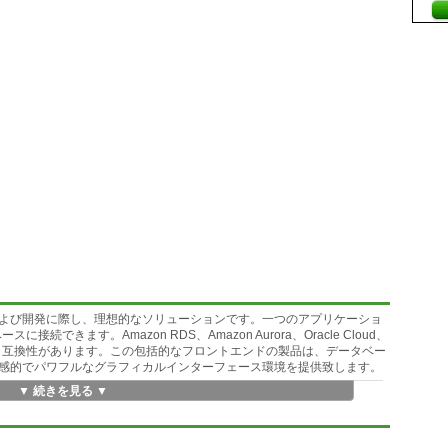
ariaDB管理および開発に際し、理想的なソリューションです。一つのアプリケーショ
接続できます。Amazon RDS、Amazon Aurora、Oracle Cloud、
ースとも互換性があります。この包括的なフロントエンドの製品は、データベー
感的でパワフルなグラフィカルインターフェース環境を提供致します。
▼ 続きを見る ▼
ーザーインターフェースよりも大幅な改良が行われています。新しいユーザー
に改善されたボトムレイアウト部分とを併せて、作業に必要不可欠な情
により、以前より、高速で作業を進めることが出来るようになりまし