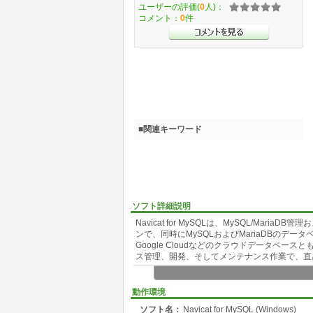
ユーザーの評価(
0
人)：
コメント：
0
件
■関連キーワード
ソフト詳細説明
Navicat for MySQLは、MySQL/M
ンで、同時にMySQLおよびMariaDBのデータベースに
Google Cloudなどのクラウドデータベ
ス管理、開発、そしてメンテナンス作業で、直
Navicat 12では、以前のバージョンのユ
インターフェースでは、合理的な操作環境と更
動作環境
報を提供することに焦点を当てています。それ
ソフト名：
Navicat for MySQL (Windows)
た。