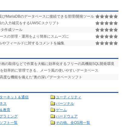
及びMariaDBのデータベースに接続できる管理/開発ツール
lient用の入力補完をするUWSCスクリプト
ータ作成ツール
ベースの管理・運用をより簡単にスムーズに
ーブルやフィールドに対するコメントを編集
計画の取得などで作業を大幅に効率化するフリーの高機能SQL開発環境
タを効率的に管理できる、メーラ風の使いやすいデータベース
の高度な機能を備えた“奥の深い”データベースソフト
ターネット＆通信
ユーティリティ
ネス
パーソナル
＆教育
ゲーム
グラミング
ハードウェア
ソフト一覧
その他、全OS用一覧