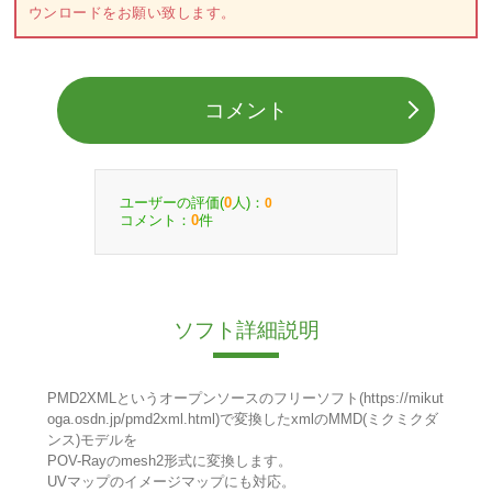
ウンロードをお願い致します。
コメント
ユーザーの評価(
人)：
0
0
コメント：
件
0
ソフト詳細説明
PMD2XMLというオープンソースのフリーソフト(https://mikut
oga.osdn.jp/pmd2xml.html)で変換したxmlのMMD(ミクミクダ
ンス)モデルを
POV-Rayのmesh2形式に変換します。
UVマップのイメージマップにも対応。