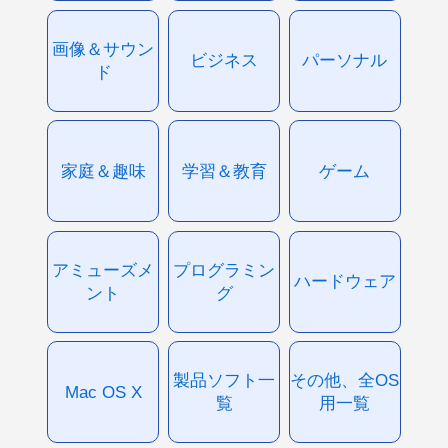
画像＆サウン
ビジネス
パーソナル
ド
家庭＆趣味
学習＆教育
ゲーム
アミューズメ
プログラミン
ハードウェア
ント
グ
製品ソフト一
その他、全OS
Mac OS X
覧
用一覧