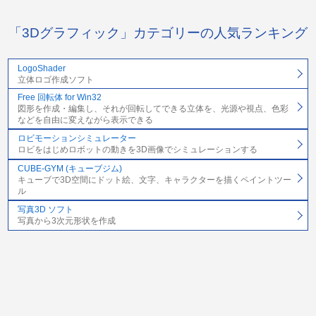
「3Dグラフィック」カテゴリーの人気ランキング
LogoShader
立体ロゴ作成ソフト
Free 回転体 for Win32
図形を作成・編集し、それが回転してできる立体を、光源や視点、色彩
などを自由に変えながら表示できる
ロビモーションシミュレーター
ロビをはじめロボットの動きを3D画像でシミュレーションする
CUBE-GYM (キューブジム)
キューブで3D空間にドット絵、文字、キャラクターを描くペイントツー
ル
写真3D ソフト
写真から3次元形状を作成