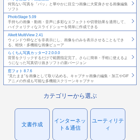
何気ない写真を「パッ」と華やかに目立つ画像に大変身させる画像編集
ソフト
PhotoStage 5.09
手持ちの画像・動画・音声に多彩なエフェクトや切替効果を適用して、
ハイクォリティなスライドショーを簡単に作成できる
Alkett MultiView 2.41
ウィンドウ枠などを非表示にし、画像をのみを表示させることもでき
る、軽快・多機能な画像ビューア
らくちん写真カッター2 2.0.0.0
背景をクリックするだけで範囲指定完了。さらに簡単・手軽に使えるよ
うになった写真切り抜きソフトの新バージョン
窓フォト 8.7.6
“見たまま”を画像として取り込める。キャプチャ画像の編集・加工やGIF
アニメの作成も可能な多機能スクリーンキャプチャ
カテゴリーから選ぶ
インターネッ
ユーティリテ
文書作成
ト＆通信
ィ