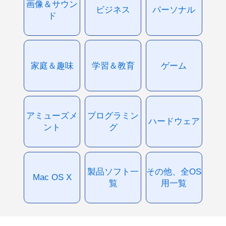
画像＆サウン
ビジネス
パーソナル
ド
家庭＆趣味
学習＆教育
ゲーム
アミューズメ
プログラミン
ハードウェア
ント
グ
製品ソフト一
その他、全OS
Mac OS X
覧
用一覧