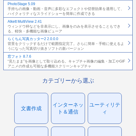
PhotoStage 5.09
手持ちの画像・動画・音声に多彩なエフェクトや切替効果を適用して、
ハイクォリティなスライドショーを簡単に作成できる
Alkett MultiView 2.41
ウィンドウ枠などを非表示にし、画像をのみを表示させることもでき
る、軽快・多機能な画像ビューア
らくちん写真カッター2 2.0.0.0
背景をクリックするだけで範囲指定完了。さらに簡単・手軽に使えるよ
うになった写真切り抜きソフトの新バージョン
窓フォト 8.7.6
“見たまま”を画像として取り込める。キャプチャ画像の編集・加工やGIF
アニメの作成も可能な多機能スクリーンキャプチャ
カテゴリーから選ぶ
インターネッ
ユーティリテ
文書作成
ト＆通信
ィ