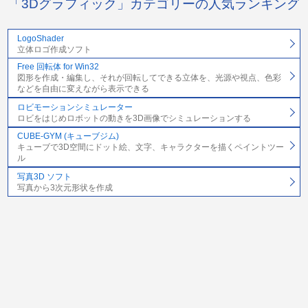
「3Dグラフィック」カテゴリーの人気ランキング
LogoShader
立体ロゴ作成ソフト
Free 回転体 for Win32
図形を作成・編集し、それが回転してできる立体を、光源や視点、色彩
などを自由に変えながら表示できる
ロビモーションシミュレーター
ロビをはじめロボットの動きを3D画像でシミュレーションする
CUBE-GYM (キューブジム)
キューブで3D空間にドット絵、文字、キャラクターを描くペイントツー
ル
写真3D ソフト
写真から3次元形状を作成