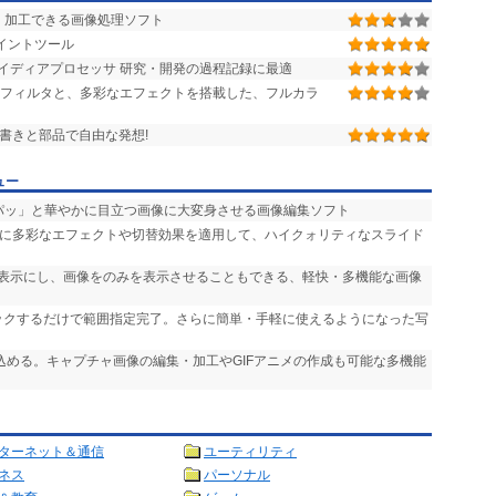
・加工できる画像処理ソフト
イントツール
イディアプロセッサ 研究・開発の過程記録に最適
のフィルタと、多彩なエフェクトを搭載した、フルカラ
手書きと部品で自由な発想!
ュー
「パッ」と華やかに目立つ画像に大変身させる画像編集ソフト
声に多彩なエフェクトや切替効果を適用して、ハイクォリティなスライド
非表示にし、画像をのみを表示させることもできる、軽快・多機能な画像
リックするだけで範囲指定完了。さらに簡単・手軽に使えるようになった写
り込める。キャプチャ画像の編集・加工やGIFアニメの作成も可能な多機能
ターネット＆通信
ユーティリティ
ネス
パーソナル