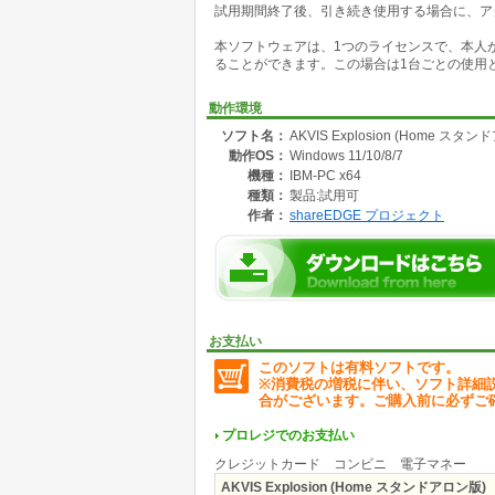
試用期間終了後、引き続き使用する場合に、ア
本ソフトウェアは、1つのライセンスで、本人
ることができます。この場合は1台ごとの使用
動作環境
ソフト名：
AKVIS Explosion (Home スタ
動作OS：
Windows 11/10/8/7
機種：
IBM-PC x64
種類：
製品:試用可
作者：
shareEDGE プロジェクト
お支払い
このソフトは有料ソフトです。
※消費税の増税に伴い、ソフト詳細
合がございます。ご購入前に必ずご
プロレジでのお支払い
クレジットカード コンビニ 電子マネー
AKVIS Explosion (Home スタンドアロン版)