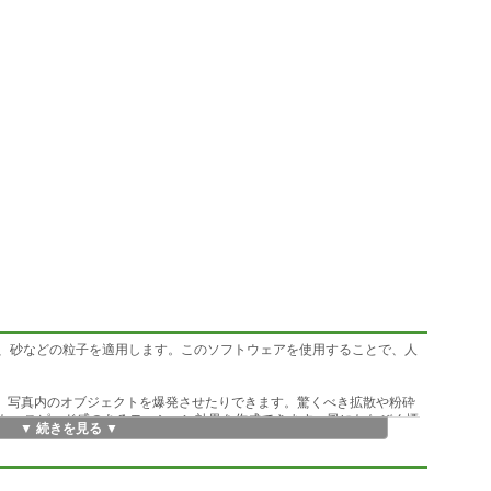
果を追加し、砂などの粒子を適用します。このソフトウェアを使用することで、人
したり、写真内のオブジェクトを爆発させたりできます。驚くべき拡散や粉砕
た、スピード感のあるモーション効果を作成できます。風にたなびく煙
▼ 続きを見る ▼