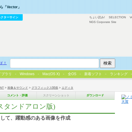
「Vector」
ベクターサイン
ちょい読み!
SELECTION
V
NGS Corporate Site
ド！
イブラリ
Windows
Mac(OS X)
全OS
新着ソフト
ランキング
/NT
>
画像＆サウンド
>
グラフィックス関係
>
エディタ
コメント・評価
スクリーンショット
ダウンロード
ome スタンドアロン版)
加して、躍動感のある画像を作成