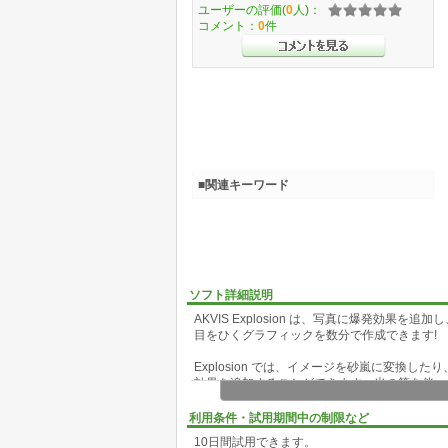
ユーザーの評価(
0
人)：
コメント：
0
件
■関連キーワード
ソフト詳細説明
AKVIS Explosion は、写真に爆発効
目をひくグラフィックを数分で作成できます!
Explosion では、イメージを砂嵐に変換
効果を追加することができます。光の筋を伴っ
を写真に追加することもできます!
利用条件・試用期間中の制限など
10日間試用できます。