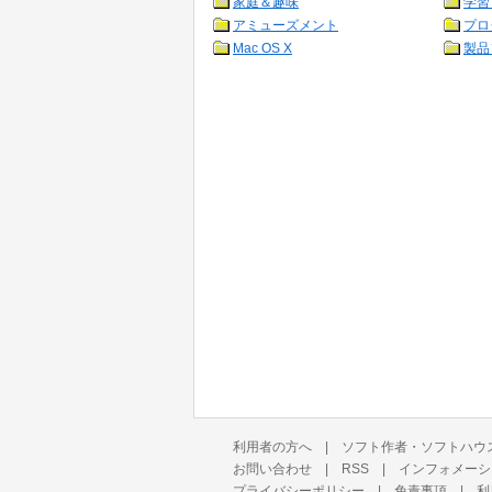
家庭＆趣味
学習
アミューズメント
プロ
Mac OS X
製品
利用者の方へ
|
ソフト作者・ソフトハウ
お問い合わせ
|
RSS
|
インフォメーシ
プライバシーポリシー
|
免責事項
|
利