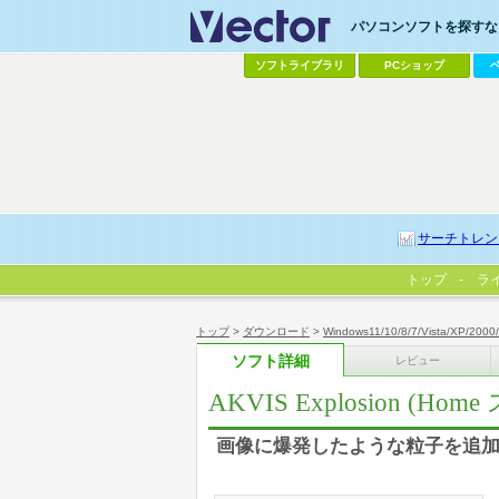
パソコンソフトを探すなら
ソフトライブラリ
PCショップ
サーチトレン
トップ
ラ
トップ
>
ダウンロード
>
Windows11/10/8/7/Vista/XP/2000
ソフト詳細
レビュー
AKVIS Explosion (H
画像に爆発したような粒子を追