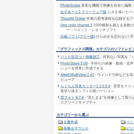
PhotoScape
多彩な機能で画像を自在に編集
あずあーと2 フリーウェア版
ムダを省いたペ
Thought Tickler
作者の思考過程を記録するア
One color change 3
1000種類を越える多数
ー・ペイント・レタッチソフト
白板ソフト(フリー版)
ひらめきを忘れない! 
「グラフィックス関係」カテゴリのソフトレビ
パッと目立つ！画像加工
- 何気ない写真を
PhotoStage 5.09
- 手持ちの画像・動画・音
ショーを簡単に作成できる
Alkett MultiView 2.41
- ウィンドウ枠などを
ビューア
らくちん写真カッター2 2.0.0.0
- 背景をク
真切り抜きソフトの新バージョン
窓フォト 8.7.6
- “見たまま”を画像として取
スクリーンキャプチャ
カテゴリーから選ぶ
文書作成
イン
画像＆サウンド
ビジ