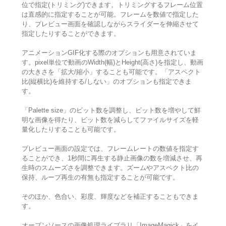
位で指定(トリミング)できます。トリミングするフレーム位置
は直感的に指定することが可能。フレームを数値で指定した
り、プレビュー画面を確認しながらスライダーを伸縮させて
指定したりすることができます。
アニメーションGIF化する際のオプションも用意されていま
す。pixel単位で動画のWidth(幅)とHeight(高さ)を指定し、動画
の大きさを「拡大/縮小」することも可能です。「アスペクト
比(縦横比)を維持する/しない」のオプションも指定できま
す。
「Palette size」のビット数を調整し、ビット数を増やして鮮
明な画像を得たり、ビット数を減らしてファイルサイズを軽
量化したりすることも可能です。
プレビュー画面の設定では、フレームレートの数値を指定す
ることができ、1秒間に再生する静止画像の数を増減させ、再
生時のスムーズさを調整できます。ズームやアスペクト比の
保持、ループ再生の有無も指定することが可能です。
そのほか、色合い、彩度、輝度などを補正することもできま
す。
オープンソースの画像処理ライブラリ「ImageMagick」をイ