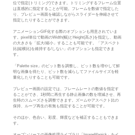
位で指定(トリミング)できます。トリミングするフレーム位置
は直感的に指定することが可能。フレームを数値で指定した
り、プレビュー画面を確認しながらスライダーを伸縮させて
指定したりすることができます。
アニメーションGIF化する際のオプションも用意されていま
す。pixel単位で動画のWidth(幅)とHeight(高さ)を指定し、動画
の大きさを「拡大/縮小」することも可能です。「アスペクト
比(縦横比)を維持する/しない」のオプションも指定できま
す。
「Palette size」のビット数を調整し、ビット数を増やして鮮
明な画像を得たり、ビット数を減らしてファイルサイズを軽
量化したりすることも可能です。
プレビュー画面の設定では、フレームレートの数値を指定す
ることができ、1秒間に再生する静止画像の数を増減させ、再
生時のスムーズさを調整できます。ズームやアスペクト比の
保持、ループ再生の有無も指定することが可能です。
そのほか、色合い、彩度、輝度などを補正することもできま
す。
オープンソースの画像処理ライブラリ「ImageMagick」をイ