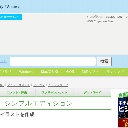
「Vector」
ベクターサイン
ちょい読み!
SELECTION
V
NGS Corporate Site
ド！
イブラリ
Windows
Mac(OS X)
全OS
新着ソフト
ランキング
/NT
>
アミューズメント
>
アイコン
>
ユーティリティ
コメント・評価
スクリーンショット
ダウンロード
 -シンプルエディション-
ルイラストを作成