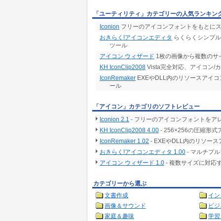
「ユーティリティ」カテゴリーの人気ランキン
Iconion
フリーのアイコンフォントをもとにス
おきらく!アイコンエディタ
らくらくシンプル
ツール
アイコン ウィザード
1枚の画像から複数のサ
KH IconClip2008
Vista完全対応、アイコン
IconRemaker
EXEやDLL内のリソースアイ
ール
「アイコン」カテゴリのソフトレビュー
Iconion 2.1
- フリーのアイコンフォントを
KH IconClip2008 4.00
- 256×256の圧
IconRemaker 1.02
- EXEやDLL内のリソ
おきらく!アイコンエディタ 1.00
- マルチプ
アイコン ウィザード 1.0
- 複数サイズに対
カテゴリーから選ぶ
文書作成
イン
画像＆サウンド
ビジ
家庭＆趣味
学習