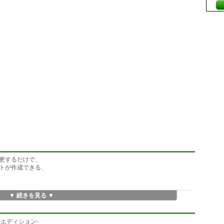
更するだけで、
トが作成できる、
▼ 続きを見る ▼
刷物等での使用はもちろん、
ルスタンプ・着せ替え作りや、
利用も可能です。
ルエディション-