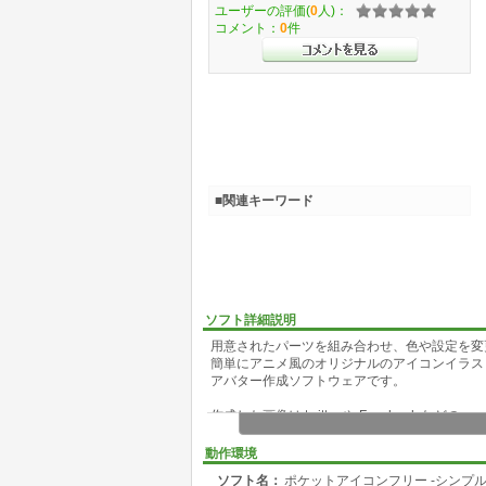
ユーザーの評価(
0
人)：
コメント：
0
件
■関連キーワード
ソフト詳細説明
用意されたパーツを組み合わせ、色や設定を変
簡単にアニメ風のオリジナルのアイコンイラス
アバター作成ソフトウェアです。
作成した画像は twitter や Facebook などの
SNS サイトのプロフィール画像や、名刺・印
LINE クリエイターズマーケットのオリジナ
動作環境
広告・イメージキャラクターへの利用等、商用
ソフト名：
ポケットアイコンフリー -シンプ