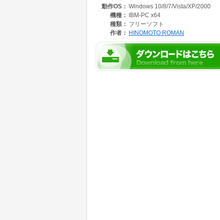
動作OS：
Windows 10/8/7/Vista/XP/2000
ホームページにて更に詳しい解説および
他のポケットアイコンシリーズのご案内を掲載
機種：
IBM-PC x64
http://hinomoto-roman.sakura.ne.jp
種類：
フリーソフト
作者：
HINOMOTO ROMAN