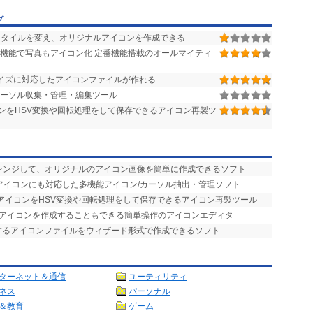
グ
タイルを変え、オリジナルアイコンを作成できる
機能で写真もアイコン化 定番機能搭載のオールマイティ
イズに対応したアイコンファイルが作れる
/カーソル収集・管理・編集ツール
コンをHSV変換や回転処理をして保存できるアイコン再製ツ
アレンジして、オリジナルのアイコン画像を簡単に作成できるソフト
縮形式アイコンにも対応した多機能アイコン/カーソル抽出・管理ソフト
ースアイコンをHSV変換や回転処理をして保存できるアイコン再製ツール
ルアイコンを作成することもできる簡単操作のアイコンエディタ
応するアイコンファイルをウィザード形式で作成できるソフト
ターネット＆通信
ユーティリティ
ネス
パーソナル
＆教育
ゲーム