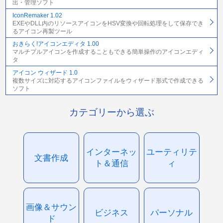
出・管理ソフト
IconRemaker 1.02
EXEやDLL内のリソースアイコンをHSV変換や回転処理をして保存でき
るアイコン再製ツール
おきらく!アイコンエディタ 1.00
マルチプルアイコンを作成することもできる簡単操作のアイコンエディ
タ
アイコン ウィザード 1.0
複数サイズに対応するアイコンファイルをウィザード形式で作成できる
ソフト
カテゴリーから選ぶ
インターネッ
ユーティリテ
文書作成
ト＆通信
ィ
画像＆サウン
ビジネス
パーソナル
ド