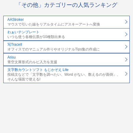
「その他」カテゴリーの人気ランキング
AAStroker
マウスで引いた線をリアルタイムにアスキーアートへ変換
わぁいテンプレート
いつも使う各種伝票が10種類出来る
写TraceII
オフィスでのマニュアル作りやオリジナルTips集の作成に
Arisu
青空文庫形式のルビ入力を支援
文字数カウントソフト もじかぞえ Lite
投稿文などで「文字数を調べたい、Word がない、数えるのが面倒」、
そんな場面で使える!