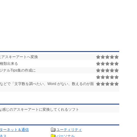
にアスキーアートへ変換
0種類出来る
ナルTips集の作成に
などで「文字数を調べたい、Word がない、数えるのが面
然な感じのアスキーアートに変換してくれるソフト
ターネット＆通信
ユーティリティ
ネス
パーソナル