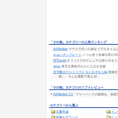
「その他」カテゴリーの人気ランキング
AAStroker
マウスで引いた線をリアルタイム
わぁいテンプレート
いつも使う各種伝票が1
写TraceII
オフィスでのマニュアル作りやオリジ
Arisu
青空文庫形式のルビ入力を支援
文字数カウントソフト もじかぞえ Lite
投稿文
倒」、そんな場面で使える!
「その他」カテゴリのソフトレビュー
AAStroker 1.5
- フリーハンドの線画を、自
カテゴリーから選ぶ
文書作成
イン
画像＆サウンド
ビジ