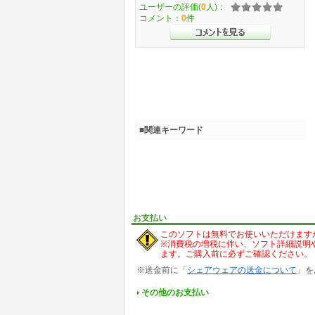
ユーザーの評価(
0
人)：
コメント：
0
件
■関連キーワード
お支払い
このソフトは無料でお使いいただけます
※消費税の増税に伴い、ソフト詳細説明
ます。ご購入前に必ずご確認ください。
※送金前に「
シェアウェアの送金について
」を
その他のお支払い