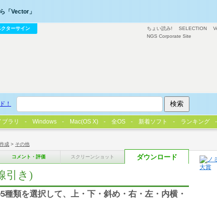
「Vector」
ベクターサイン
ちょい読み!
SELECTION
V
NGS Corporate Site
ド！
イブラリ
Windows
Mac(OS X)
全OS
新着ソフト
ランキング
作成
>
その他
ダウンロード
コメント・評価
スクリーンショット
線引き)
5種類を選択して、上・下・斜め・右・左・内横・