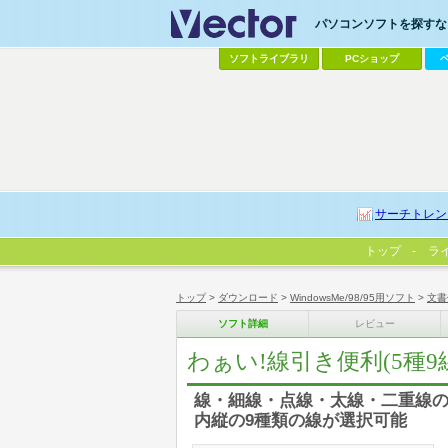
パソコンソフトを探すなら
ソフトライブラリ
PCショップ
サーチトレン
トップ
ラ
トップ
>
ダウンロード
>
WindowsMe/98/95用ソフト
>
文書
ソフト詳細
レビュー
わぁい!線引き便利(5種9
線・細線・点線・太線・二重線の
内縦の9種類の線が選択可能