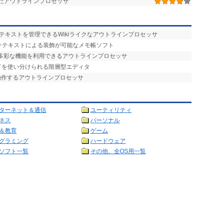
えたアウトラインプロセッサ
でテキストを管理できるWikiライクなアウトラインプロセッサ
ッチテキストによる装飾が可能なメモ帳ソフト
め、多彩な機能を利用できるアウトラインプロセッサ
ードを使い分けられる階層型エディタ
動作するアウトラインプロセッサ
ターネット＆通信
ユーティリティ
ネス
パーソナル
＆教育
ゲーム
グラミング
ハードウェア
ソフト一覧
その他、全OS用一覧