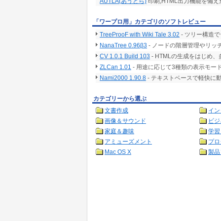
AUTLA(あうとら)
印刷,HTML出力機能を備
「ワープロ用」カテゴリのソフトレビュー
TreeProoF with Wiki Tale 3.02
- ツリー構造
NanaTree 0.96β3
- ノードの階層管理やリ
CV 1.0.1 Build 103
- HTMLの生成をはじ
ZLCan 1.01
- 用途に応じて3種類の表示モ
Nami2000 1.90.8
- テキストベースで軽快に
カテゴリーから選ぶ
文書作成
イン
画像＆サウンド
ビジ
家庭＆趣味
学習
アミューズメント
プロ
Mac OS X
製品