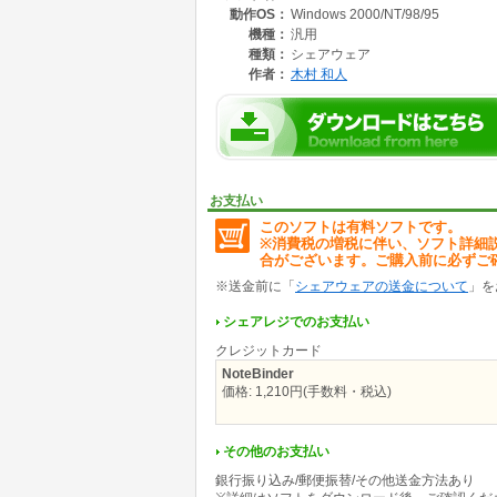
動作OS：
Windows 2000/NT/98/95
機種：
汎用
種類：
シェアウェア
作者：
木村 和人
お支払い
このソフトは有料ソフトです。
※消費税の増税に伴い、ソフト詳細
合がございます。ご購入前に必ずご
※送金前に「
シェアウェアの送金について
」を
シェアレジでのお支払い
クレジットカード
NoteBinder
価格: 1,210円(手数料・税込)
その他のお支払い
銀行振り込み/郵便振替/その他送金方法あり