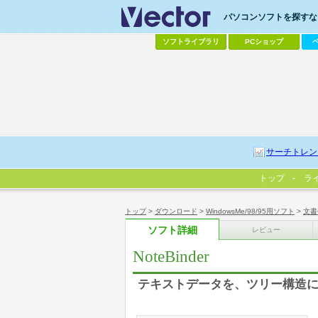
パソコンソフトを探すなら
ソフトライブラリ
PCショップ
サーチトレン
トップ
ラ
トップ
>
ダウンロード
>
WindowsMe/98/95用ソフト
>
文書
ソフト詳細
レビュー
NoteBinder
テキストデータを、ツリー構造