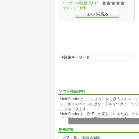
ユーザーの評価(
0
人)：
コメント：
0
件
■関連キーワード
ソフト詳細説明
NoteBinderは、コンピュータで扱うテキ
す。各々のページにはタイトルをつけて、ツリ
こともできます。
NoteBinderは、OLEに対応しているため、テ
どを同じページ内で扱うことができます。
NoteBinderに登録したデータは、ODB
するデータベースのインストールが必要になります
動作環境
ソフト名：
NoteBinder