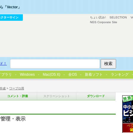
「Vector」
ベクターサイン
ちょい読み!
SELECTION
V
NGS Corporate Site
ド！
イブラリ
Windows
Mac(OS X)
全OS
新着ソフト
ランキング
作成
>
ワープロ用
コメント・評価
スクリーンショット
ダウンロード
に管理・表示