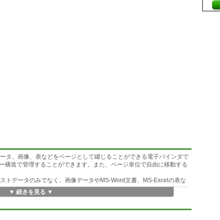
ストデータ、画像、表などをページとして綴じることができる電子バインダで
ー構造で管理することができます。また、ページ単位で自由に移動する
キストデータのみでなく、画像データやMS-Word文書、MS-Excelの表な
▼ 続きを見る ▼
Cドライバを経由してデータベースに保管されます。このためODBCをサポート
(なお、Windows2000では標準で入っているものを利用できます)。