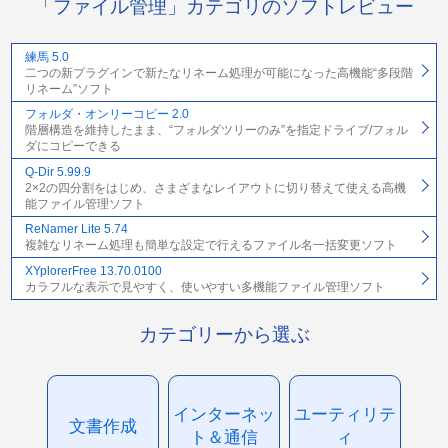
「ファイル管理」カテゴリのソフトレビュー
練馬 5.0
二つの新プラグインで新たなリネーム処理が可能になった高機能“多段階
リネーム”ソフト
フォルダ・オンリーコピー 2.0
階層構造を維持したまま、“フォルダツリーのみ”を指定ドライブ/フォル
ダにコピーできる
Q-Dir 5.99.9
2×2の四分割をはじめ、さまざまなレイアウトに切り替えて使える高機
能ファイル管理ソフト
ReNamer Lite 5.74
複雑なリネーム処理も簡単な設定で行えるファイル名一括変更ソフト
XYplorerFree 13.70.0100
カラフルな表示で見やすく、使いやすい多機能ファイル管理ソフト
カテゴリーから選ぶ
インターネッ
ユーティリテ
文書作成
ト＆通信
ィ