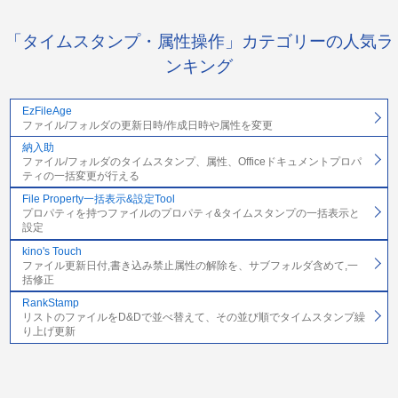
「タイムスタンプ・属性操作」カテゴリーの人気ラ
ンキング
EzFileAge
ファイル/フォルダの更新日時/作成日時や属性を変更
納入助
ファイル/フォルダのタイムスタンプ、属性、Officeドキュメントプロパ
ティの一括変更が行える
File Property一括表示&設定Tool
プロパティを持つファイルのプロパティ&タイムスタンプの一括表示と
設定
kino's Touch
ファイル更新日付,書き込み禁止属性の解除を、サブフォルダ含めて,一
括修正
RankStamp
リストのファイルをD&Dで並べ替えて、その並び順でタイムスタンプ繰
り上げ更新